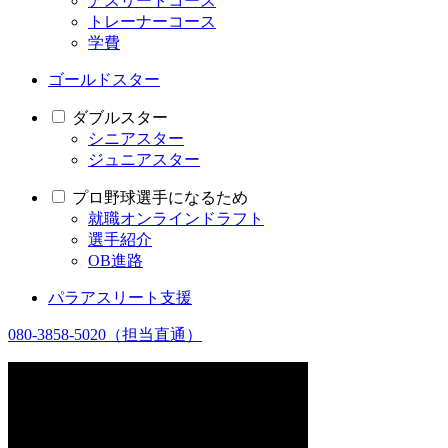
アスリートコース
トレーナーコース
学費
ゴールドスター
ダブルスター
シニアスター
ジュニアスター
プロ野球選手になるため
就職オンラインドラフト
選手紹介
OB進路
パラアスリート支援
080-3858-5020
（担当直通）