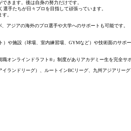
ができます。後は自身の努力だけです。
動く選手たちが日々プロを目指して頑張っています。
ます。
ロッパ、アジアの海外のプロ選手や大学へのサポートも可能です。
ート）や施設（球場、室内練習場、GYMなど）や技術面のサポ
就職オンラインドラフト®』制度がありアカデミー生を完全サ
国アイランドリーグ）、ルートインBCリーグ、九州アジアリー