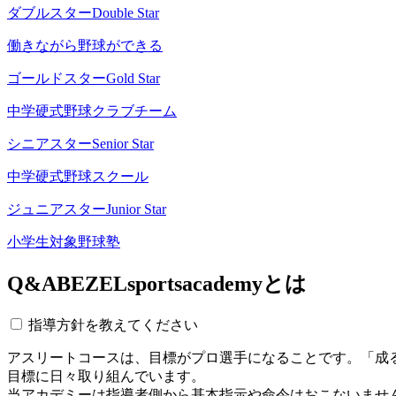
ダブルスター
Double Star
働きながら野球ができる
ゴールドスター
Gold Star
中学硬式野球クラブチーム
シニアスター
Senior Star
中学硬式野球スクール
ジュニアスター
Junior Star
小学生対象野球塾
Q&A
BEZELsportsacademyとは
指導方針を教えてください
アスリートコースは、目標がプロ選手になることです。「成
目標に日々取り組んでいます。
当アカデミーは指導者側から基本指示や命令はおこないませ