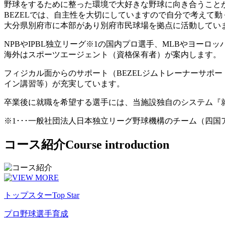
野球をするために整った環境で大好きな野球に向き合うこと
BEZELでは、自主性を大切にしていますので自分で考えて
大分県別府市に本部があり別府市民球場を拠点に活動してい
NPBやIPBL独立リーグ※1の国内プロ選手、MLBやヨー
海外はスポーツエージェント（資格保有者）が案内します。
フィジカル面からのサポート（BEZELジムトレーナーサポ
イン講習等）が充実しています。
卒業後に就職を希望する選手には、当施設独自のシステム『
※1･･･一般社団法人日本独立リーグ野球機構のチーム（四
コース紹介
Course introduction
トップスター
Top Star
プロ野球選手育成