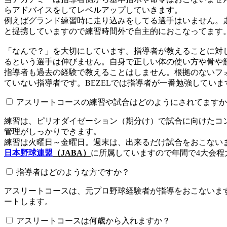
らアドバイスをしてレベルアップしていきます。
例えばグランド練習時に走り込みをしてる選手はいません。
と提携していますので練習時間外で自主的におこなってます
「なんで？」を大切にしています。指導者が教えることに対
るという選手は伸びません。自身で正しい体の使い方や骨や
指導者も過去の経験で教えることはしません。根拠のないフォ
ていない指導者です。BEZELでは指導者が一番勉強していま
アスリートコースの練習や試合はどのようにされてますか
練習は、ピリオダイゼーション（期分け）で試合に向けたコ
管理がしっかりできます。
練習は火曜日～金曜日。週末は、出来るだけ試合をおこない
日本野球連盟
（JABA）
に所属していますので年間で4大会程
指導者はどのような方ですか？
アスリートコースは、元プロ野球経験者が指導をおこないます
ートします。
アスリートコースは何歳から入れますか？