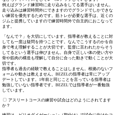
例えばグランド練習時に走り込みをしてる選手はいません。
走り込みは練習時間外にできますのでグランドでしかできな
い練習を優先するためです。筋トレが必要な選手は、近くの
ジムと提携していますので練習時間外で自主的におこなって
ます。
「なんで？」を大切にしています。指導者が教えることに対
しても一度は疑問を持つことです。なんでこうするのかを自
身で考え理解することが大切です。監督に言われたからそう
してるという選手は伸びません。自身で正しい体の使い方や
骨や筋肉の構造も理解して自分に合った動きで動くことが大
切です。
指導者も過去の経験で教えることはしません。根拠のないフ
ォームや動きは教えません。BEZELの指導者は常にアップ
デートしています。1年前と同じことを言っている指導者は
勉強していない指導者です。BEZELでは指導者が一番勉強
しています。
アスリートコースの練習や試合はどのようにされてます
か？
練習は、ピリオダイゼーション（期分け）で試合に向けたコ