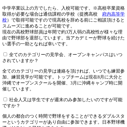
中学卒業以上の方でしたら、入校可能です。※高校卒業資格
取得が必要な場合は通信課程の学校（提携高校
府内高等学
校
）で取得可能ですので現高校を辞める前にご相談頂けると
スムーズに進めることが可能です。
現在の高校野球部員は年間で約3万人弱の高校性が様々な理
由で野球部を退部しています。当アカデミーが野球を続けた
い選手の一助となれば幸いです。
全てのカテゴリーの見学会、オープンキャンパスはいつ
されていますか？​​​​​
全てのカテゴリーの見学は連絡を頂ければ、いつでも練習参
加、練習見学が可能です。トップチームは現在8月に大分と
沖縄でオープンスクールを開催、3月に沖縄キャンプ時に開
催しています。
社会人又は学生ですが週末のみ参加したいのですが可能
ですか？
個人の都合のつく時間で野球をすることができるダブルスタ
ーというカテゴリーがあり自由に参加できます。日本野球機