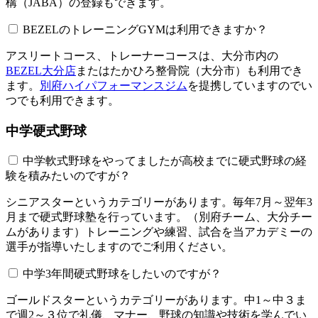
構（JABA）の登録もできます。
BEZELのトレーニングGYMは利用できますか？​​​​​
アスリートコース、トレーナーコースは、大分市内の
BEZEL大分店
またはたかひろ整骨院（大分市）も利用でき
ます。
別府ハイパフォーマンスジム
を提携していますのでい
つでも利用できます。
中学硬式野球
中学軟式野球をやってましたが高校までに硬式野球の経
験を積みたいのですが？
シニアスターというカテゴリーがあります。毎年7月～翌年3
月まで硬式野球塾を行っています。（別府チーム、大分チー
ムがあります）トレーニングや練習、試合を当アカデミーの
選手が指導いたしますのでご利用ください。
中学3年間硬式野球をしたいのですが？
ゴールドスターというカテゴリーがあります。中1～中３ま
で週2～３位で礼儀、マナー、野球の知識や技術を学んでい