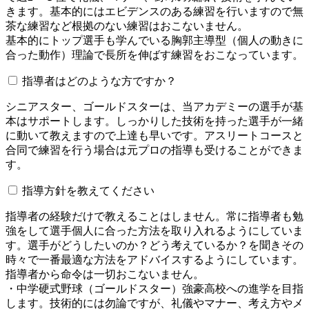
きます。基本的にはエビデンスのある練習を行いますので無
茶な練習など根拠のない練習はおこないません。
基本的にトップ選手も学んでいる胸郭主導型（個人の動きに
合った動作）理論で長所を伸ばす練習をおこなっています。
指導者はどのような方ですか？
シニアスター、ゴールドスターは、当アカデミーの選手が基
本はサポートします。しっかりした技術を持った選手が一緒
に動いて教えますので上達も早いです。アスリートコースと
合同で練習を行う場合は元プロの指導も受けることができま
す。
指導方針を教えてください
指導者の経験だけで教えることはしません。常に指導者も勉
強をして選手個人に合った方法を取り入れるようにしていま
す。選手がどうしたいのか？どう考えているか？を聞きその
時々で一番最適な方法をアドバイスするようにしています。
指導者から命令は一切おこないません。
・中学硬式野球（ゴールドスター）強豪高校への進学を目指
します。技術的には勿論ですが、礼儀やマナー、考え方やメ