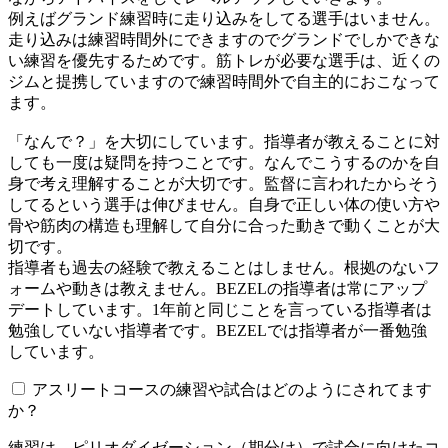
例えばグランド練習時に走り込みをしてる選手はいません。
走り込みは練習時間外にできますのでグランドでしかできな
い練習を優先するためです。筋トレが必要な選手は、近くの
ジムと提携していますので練習時間外で自主的におこなって
ます。
「なんで？」を大切にしています。指導者が教えることに対
しても一度は疑問を持つことです。なんでこうするのかを自
身で考え理解することが大切です。監督に言われたからそう
してるという選手は伸びません。自身で正しい体の使い方や
骨や筋肉の構造も理解して自分に合った動きで動くことが大
切です。
指導者も過去の経験で教えることはしません。根拠のないフ
ォームや動きは教えません。BEZELの指導者は常にアップ
デートしています。1年前と同じことを言っている指導者は
勉強していない指導者です。BEZELでは指導者が一番勉強
しています。
アスリートコースの練習や試合はどのようにされてます
か？
練習は、ピリオダイゼーション（期分け）で試合に向けたコ