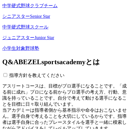
中学硬式野球クラブチーム
シニアスター
Senior Star
中学硬式野球スクール
ジュニアスター
Junior Star
小学生対象野球塾
Q&A
BEZELsportsacademyとは
指導方針を教えてください
アスリートコースは、目標がプロ選手になることです。「成
る前に成れ」プロになる前からプロ選手の考え方、行動、意
識を持っていることです。自分で考えて動ける選手になるこ
とを目標に日々取り組んでいます。
当アカデミーは指導者側から基本指示や命令はおこないませ
ん。選手自身で考えることを大切にしているからです。指導
者は選手自身に合ったプレースタイルを選手と一緒に模索し
ながらアドバイスをしてレベルアップしていきます。