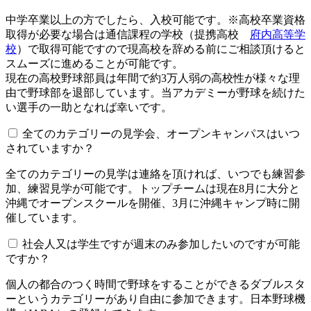
中学卒業以上の方でしたら、入校可能です。※高校卒業資格
取得が必要な場合は通信課程の学校（提携高校
府内高等学
校
）で取得可能ですので現高校を辞める前にご相談頂けると
スムーズに進めることが可能です。
現在の高校野球部員は年間で約3万人弱の高校性が様々な理
由で野球部を退部しています。当アカデミーが野球を続けた
い選手の一助となれば幸いです。
全てのカテゴリーの見学会、オープンキャンパスはいつ
されていますか？​​​​​
全てのカテゴリーの見学は連絡を頂ければ、いつでも練習参
加、練習見学が可能です。トップチームは現在8月に大分と
沖縄でオープンスクールを開催、3月に沖縄キャンプ時に開
催しています。
社会人又は学生ですが週末のみ参加したいのですが可能
ですか？
個人の都合のつく時間で野球をすることができるダブルスタ
ーというカテゴリーがあり自由に参加できます。日本野球機