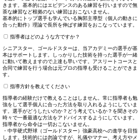
きます。基本的にはエビデンスのある練習を行いますので無
茶な練習など根拠のない練習はおこないません。
基本的にトップ選手も学んでいる胸郭主導型（個人の動きに
合った動作）理論で長所を伸ばす練習をおこなっています。
指導者はどのような方ですか？
シニアスター、ゴールドスターは、当アカデミーの選手が基
本はサポートします。しっかりした技術を持った選手が一緒
に動いて教えますので上達も早いです。アスリートコースと
合同で練習を行う場合は元プロの指導も受けることができま
す。
指導方針を教えてください
指導者の経験だけで教えることはしません。常に指導者も勉
強をして選手個人に合った方法を取り入れるようにしていま
す。選手がどうしたいのか？どう考えているか？を聞きその
時々で一番最適な方法をアドバイスするようにしています。
指導者から命令は一切おこないません。
・中学硬式野球（ゴールドスター）強豪高校への進学を目指
します。技術的には勿論ですが、礼儀やマナー、考え方やメ