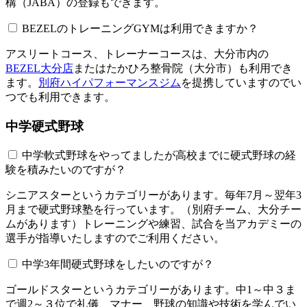
構（JABA）の登録もできます。
BEZELのトレーニングGYMは利用できますか？​​​​​
アスリートコース、トレーナーコースは、大分市内の
BEZEL大分店
またはたかひろ整骨院（大分市）も利用でき
ます。
別府ハイパフォーマンスジム
を提携していますのでい
つでも利用できます。
中学硬式野球
中学軟式野球をやってましたが高校までに硬式野球の経
験を積みたいのですが？
シニアスターというカテゴリーがあります。毎年7月～翌年3
月まで硬式野球塾を行っています。（別府チーム、大分チー
ムがあります）トレーニングや練習、試合を当アカデミーの
選手が指導いたしますのでご利用ください。
中学3年間硬式野球をしたいのですが？
ゴールドスターというカテゴリーがあります。中1～中３ま
で週2～３位で礼儀、マナー、野球の知識や技術を学んでい