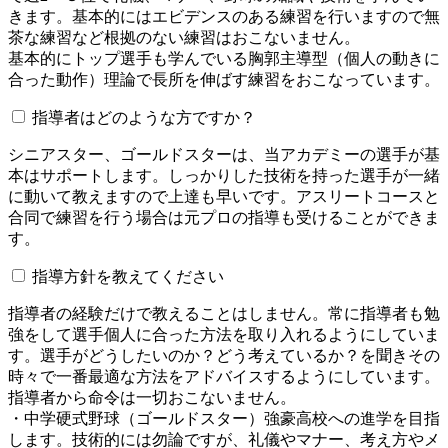
きます。基本的にはエビデンスのある練習を行いますので無
茶な練習など根拠のない練習はおこないません。
基本的にトップ選手も学んでいる胸郭主導型（個人の動きに
合った動作）理論で長所を伸ばす練習をおこなっています。
指導者はどのような方ですか？
シニアスター、ゴールドスターは、当アカデミーの選手が基
本はサポートします。しっかりした技術を持った選手が一緒
に動いて教えますので上達も早いです。アスリートコースと
合同で練習を行う場合は元プロの指導も受けることができま
す。
指導方針を教えてください
指導者の経験だけで教えることはしません。常に指導者も勉
強をして選手個人に合った方法を取り入れるようにしていま
す。選手がどうしたいのか？どう考えているか？を聞きその
時々で一番最適な方法をアドバイスするようにしています。
指導者から命令は一切おこないません。
・中学硬式野球（ゴールドスター）強豪高校への進学を目指
します。技術的には勿論ですが、礼儀やマナー、考え方やメ