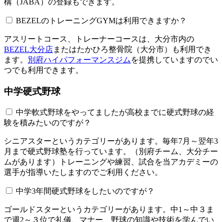
構（JABA）の登録もできます。
BEZELのトレーニングGYMは利用できますか？​​​​​
アスリートコース、トレーナーコースは、大分市内の
BEZEL大分店
またはたかひろ整骨院（大分市）も利用でき
ます。
別府ハイパフォーマンスジム
を提携していますのでい
つでも利用できます。
中学硬式野球
中学軟式野球をやってましたが高校までに硬式野球の経
験を積みたいのですが？
シニアスターというカテゴリーがあります。毎年7月～翌年3
月まで硬式野球塾を行っています。（別府チーム、大分チー
ムがあります）トレーニングや練習、試合を当アカデミーの
選手が指導いたしますのでご利用ください。
中学3年間硬式野球をしたいのですが？
ゴールドスターというカテゴリーがあります。中1～中３ま
で週2～３位で礼儀、マナー、野球の知識や技術を学んでい