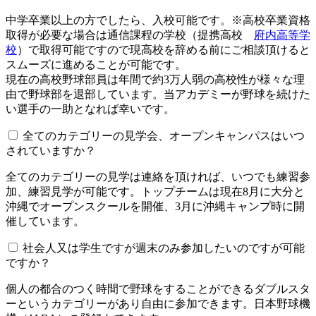
中学卒業以上の方でしたら、入校可能です。※高校卒業資格
取得が必要な場合は通信課程の学校（提携高校
府内高等学
校
）で取得可能ですので現高校を辞める前にご相談頂けると
スムーズに進めることが可能です。
現在の高校野球部員は年間で約3万人弱の高校性が様々な理
由で野球部を退部しています。当アカデミーが野球を続けた
い選手の一助となれば幸いです。
全てのカテゴリーの見学会、オープンキャンパスはいつ
されていますか？​​​​​
全てのカテゴリーの見学は連絡を頂ければ、いつでも練習参
加、練習見学が可能です。トップチームは現在8月に大分と
沖縄でオープンスクールを開催、3月に沖縄キャンプ時に開
催しています。
社会人又は学生ですが週末のみ参加したいのですが可能
ですか？
個人の都合のつく時間で野球をすることができるダブルスタ
ーというカテゴリーがあり自由に参加できます。日本野球機