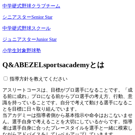
中学硬式野球クラブチーム
シニアスター
Senior Star
中学硬式野球スクール
ジュニアスター
Junior Star
小学生対象野球塾
Q&A
BEZELsportsacademyとは
指導方針を教えてください
アスリートコースは、目標がプロ選手になることです。「成
る前に成れ」プロになる前からプロ選手の考え方、行動、意
識を持っていることです。自分で考えて動ける選手になるこ
とを目標に日々取り組んでいます。
当アカデミーは指導者側から基本指示や命令はおこないませ
ん。選手自身で考えることを大切にしているからです。指導
者は選手自身に合ったプレースタイルを選手と一緒に模索し
ながらアドバイスをしてレベルアップしていきます。