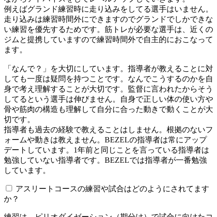
例えばグランド練習時に走り込みをしてる選手はいません。
走り込みは練習時間外にできますのでグランドでしかできな
い練習を優先するためです。筋トレが必要な選手は、近くの
ジムと提携していますので練習時間外で自主的におこなって
ます。
「なんで？」を大切にしています。指導者が教えることに対
しても一度は疑問を持つことです。なんでこうするのかを自
身で考え理解することが大切です。監督に言われたからそう
してるという選手は伸びません。自身で正しい体の使い方や
骨や筋肉の構造も理解して自分に合った動きで動くことが大
切です。
指導者も過去の経験で教えることはしません。根拠のないフ
ォームや動きは教えません。BEZELの指導者は常にアップ
デートしています。1年前と同じことを言っている指導者は
勉強していない指導者です。BEZELでは指導者が一番勉強
しています。
アスリートコースの練習や試合はどのようにされてます
か？
練習は、ピリオダイゼーション（期分け）で試合に向けたコ