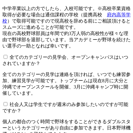
中学卒業以上の方でしたら、入校可能です。※高校卒業資格
取得が必要な場合は通信課程の学校（提携高校
府内高等学
校
）で取得可能ですので現高校を辞める前にご相談頂けると
スムーズに進めることが可能です。
現在の高校野球部員は年間で約3万人弱の高校性が様々な理
由で野球部を退部しています。当アカデミーが野球を続けた
い選手の一助となれば幸いです。
全てのカテゴリーの見学会、オープンキャンパスはいつ
されていますか？​​​​​
全てのカテゴリーの見学は連絡を頂ければ、いつでも練習参
加、練習見学が可能です。トップチームは現在8月に大分と
沖縄でオープンスクールを開催、3月に沖縄キャンプ時に開
催しています。
社会人又は学生ですが週末のみ参加したいのですが可能
ですか？
個人の都合のつく時間で野球をすることができるダブルスタ
ーというカテゴリーがあり自由に参加できます。日本野球機