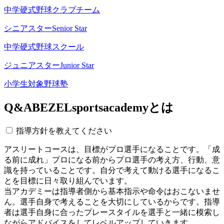
中学硬式野球クラブチーム
シニアスター
Senior Star
中学硬式野球スクール
ジュニアスター
Junior Star
小学生対象野球塾
Q&A
BEZELsportsacademyとは
指導方針を教えてください
アスリートコースは、目標がプロ選手になることです。「成
る前に成れ」プロになる前からプロ選手の考え方、行動、意
識を持っていることです。自分で考えて動ける選手になるこ
とを目標に日々取り組んでいます。
当アカデミーは指導者側から基本指示や命令はおこないませ
ん。選手自身で考えることを大切にしているからです。指導
者は選手自身に合ったプレースタイルを選手と一緒に模索し
ながらアドバイスをしてレベルアップしていきます。