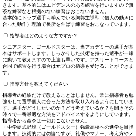
きます。基本的にはエビデンスのある練習を行いますので無
茶な練習など根拠のない練習はおこないません。
基本的にトップ選手も学んでいる胸郭主導型（個人の動きに
合った動作）理論で長所を伸ばす練習をおこなっています。
指導者はどのような方ですか？
シニアスター、ゴールドスターは、当アカデミーの選手が基
本はサポートします。しっかりした技術を持った選手が一緒
に動いて教えますので上達も早いです。アスリートコースと
合同で練習を行う場合は元プロの指導も受けることができま
す。
指導方針を教えてください
指導者の経験だけで教えることはしません。常に指導者も勉
強をして選手個人に合った方法を取り入れるようにしていま
す。選手がどうしたいのか？どう考えているか？を聞きその
時々で一番最適な方法をアドバイスするようにしています。
指導者から命令は一切おこないません。
・中学硬式野球（ゴールドスター）強豪高校への進学を目指
します。技術的には勿論ですが、礼儀やマナー、考え方やメ