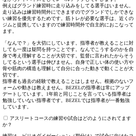
例えばグランド練習時に走り込みをしてる選手はいません。
走り込みは練習時間外にできますのでグランドでしかできな
い練習を優先するためです。筋トレが必要な選手は、近くの
ジムと提携していますので練習時間外で自主的におこなって
ます。
「なんで？」を大切にしています。指導者が教えることに対
しても一度は疑問を持つことです。なんでこうするのかを自
身で考え理解することが大切です。監督に言われたからそう
してるという選手は伸びません。自身で正しい体の使い方や
骨や筋肉の構造も理解して自分に合った動きで動くことが大
切です。
指導者も過去の経験で教えることはしません。根拠のないフ
ォームや動きは教えません。BEZELの指導者は常にアップ
デートしています。1年前と同じことを言っている指導者は
勉強していない指導者です。BEZELでは指導者が一番勉強
しています。
アスリートコースの練習や試合はどのようにされてます
か？
練習は、ピリオダイゼーション（期分け）で試合に向けたコ