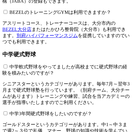
構（JABA）の登録もできます。
BEZELのトレーニングGYMは利用できますか？​​​​​
アスリートコース、トレーナーコースは、大分市内の
BEZEL大分店
またはたかひろ整骨院（大分市）も利用でき
ます。
別府ハイパフォーマンスジム
を提携していますのでい
つでも利用できます。
中学硬式野球
中学軟式野球をやってましたが高校までに硬式野球の経
験を積みたいのですが？
シニアスターというカテゴリーがあります。毎年7月～翌年3
月まで硬式野球塾を行っています。（別府チーム、大分チー
ムがあります）トレーニングや練習、試合を当アカデミーの
選手が指導いたしますのでご利用ください。
中学3年間硬式野球をしたいのですが？
ゴールドスターというカテゴリーがあります。中1～中３ま
で週2～３位で礼儀、マナー、野球の知識や技術を学んでい