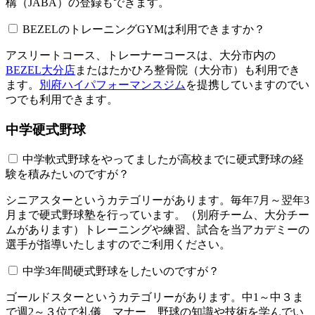
構（JABA）の登録もできます。
BEZELのトレーニングGYMは利用できますか？​​​​​
アスリートコース、トレーナーコースは、大分市内の
BEZEL大分店
またはたかひろ整骨院（大分市）も利用でき
ます。
別府ハイパフォーマンスジム
を提携していますのでい
つでも利用できます。
中学硬式野球
中学軟式野球をやってましたが高校までに硬式野球の経
験を積みたいのですが？
シニアスターというカテゴリーがあります。毎年7月～翌年3
月まで硬式野球塾を行っています。（別府チーム、大分チー
ムがあります）トレーニングや練習、試合を当アカデミーの
選手が指導いたしますのでご利用ください。
中学3年間硬式野球をしたいのですが？
ゴールドスターというカテゴリーがあります。中1～中３ま
で週2～３位で礼儀、マナー、野球の知識や技術を学んでい