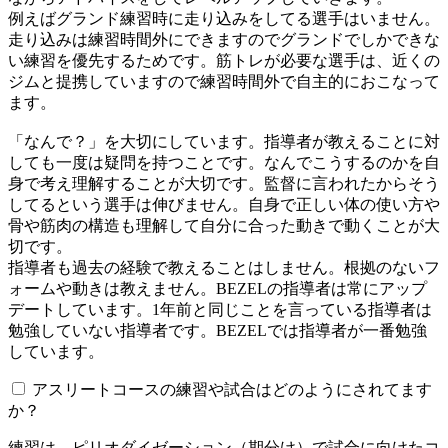
例えばグランド練習時に走り込みをしてる選手はいません。
走り込みは練習時間外にできますのでグランドでしかできな
い練習を優先するためです。筋トレが必要な選手は、近くの
ジムと提携していますので練習時間外で自主的におこなって
ます。
「なんで？」を大切にしています。指導者が教えることに対
しても一度は疑問を持つことです。なんでこうするのかを自
身で考え理解することが大切です。監督に言われたからそう
してるという選手は伸びません。自身で正しい体の使い方や
骨や筋肉の構造も理解して自分に合った動きで動くことが大
切です。
指導者も過去の経験で教えることはしません。根拠のないフ
ォームや動きは教えません。BEZELの指導者は常にアップ
デートしています。1年前と同じことを言っている指導者は
勉強していない指導者です。BEZELでは指導者が一番勉強
しています。
アスリートコースの練習や試合はどのようにされてます
か？
練習は、ピリオダイゼーション（期分け）で試合に向けたコ