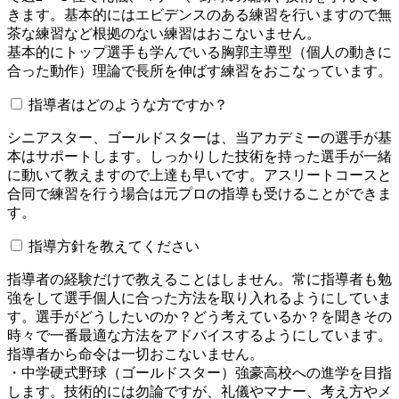
きます。基本的にはエビデンスのある練習を行いますので無
茶な練習など根拠のない練習はおこないません。
基本的にトップ選手も学んでいる胸郭主導型（個人の動きに
合った動作）理論で長所を伸ばす練習をおこなっています。
指導者はどのような方ですか？
シニアスター、ゴールドスターは、当アカデミーの選手が基
本はサポートします。しっかりした技術を持った選手が一緒
に動いて教えますので上達も早いです。アスリートコースと
合同で練習を行う場合は元プロの指導も受けることができま
す。
指導方針を教えてください
指導者の経験だけで教えることはしません。常に指導者も勉
強をして選手個人に合った方法を取り入れるようにしていま
す。選手がどうしたいのか？どう考えているか？を聞きその
時々で一番最適な方法をアドバイスするようにしています。
指導者から命令は一切おこないません。
・中学硬式野球（ゴールドスター）強豪高校への進学を目指
します。技術的には勿論ですが、礼儀やマナー、考え方やメ