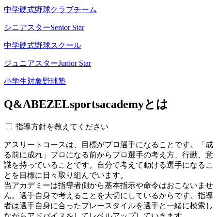
中学硬式野球クラブチーム
シニアスター
Senior Star
中学硬式野球スクール
ジュニアスター
Junior Star
小学生対象野球塾
Q&A
BEZELsportsacademyとは
指導方針を教えてください
アスリートコースは、目標がプロ選手になることです。「成
る前に成れ」プロになる前からプロ選手の考え方、行動、意
識を持っていることです。自分で考えて動ける選手になるこ
とを目標に日々取り組んでいます。
当アカデミーは指導者側から基本指示や命令はおこないませ
ん。選手自身で考えることを大切にしているからです。指導
者は選手自身に合ったプレースタイルを選手と一緒に模索し
ながらアドバイスをしてレベルアップしていきます。