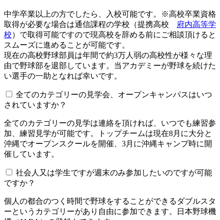
中学卒業以上の方でしたら、入校可能です。※高校卒業資格
取得が必要な場合は通信課程の学校（提携高校
府内高等学
校
）で取得可能ですので現高校を辞める前にご相談頂けると
スムーズに進めることが可能です。
現在の高校野球部員は年間で約3万人弱の高校性が様々な理
由で野球部を退部しています。当アカデミーが野球を続けた
い選手の一助となれば幸いです。
全てのカテゴリーの見学会、オープンキャンパスはいつ
されていますか？​​​​​
全てのカテゴリーの見学は連絡を頂ければ、いつでも練習参
加、練習見学が可能です。トップチームは現在8月に大分と
沖縄でオープンスクールを開催、3月に沖縄キャンプ時に開
催しています。
社会人又は学生ですが週末のみ参加したいのですが可能
ですか？
個人の都合のつく時間で野球をすることができるダブルスタ
ーというカテゴリーがあり自由に参加できます。日本野球機