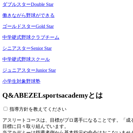
ダブルスター
Double Star
働きながら野球ができる
ゴールドスター
Gold Star
中学硬式野球クラブチーム
シニアスター
Senior Star
中学硬式野球スクール
ジュニアスター
Junior Star
小学生対象野球塾
Q&A
BEZELsportsacademyとは
指導方針を教えてください
アスリートコースは、目標がプロ選手になることです。「成
目標に日々取り組んでいます。
当アカデミーは指導者側から基本指示や命令はおこないませ