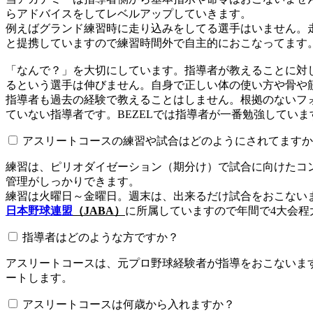
らアドバイスをしてレベルアップしていきます。
例えばグランド練習時に走り込みをしてる選手はいません。
と提携していますので練習時間外で自主的におこなってます
「なんで？」を大切にしています。指導者が教えることに対
るという選手は伸びません。自身で正しい体の使い方や骨や
指導者も過去の経験で教えることはしません。根拠のないフォ
ていない指導者です。BEZELでは指導者が一番勉強していま
アスリートコースの練習や試合はどのようにされてますか
練習は、ピリオダイゼーション（期分け）で試合に向けたコ
管理がしっかりできます。
練習は火曜日～金曜日。週末は、出来るだけ試合をおこない
日本野球連盟
（JABA）
に所属していますので年間で4大会程
指導者はどのような方ですか？
アスリートコースは、元プロ野球経験者が指導をおこないます
ートします。
アスリートコースは何歳から入れますか？