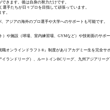
ができます。後は自身の努力だけです。
動く選手たちが日々プロを目指して頑張っています。
ます。
ロッパ、アジアの海外のプロ選手や大学へのサポートも可能です。
ート）や施設（球場、室内練習場、GYMなど）や技術面のサポ
就職オンラインドラフト®』制度がありアカデミー生を完全サ
国アイランドリーグ）、ルートインBCリーグ、九州アジアリー