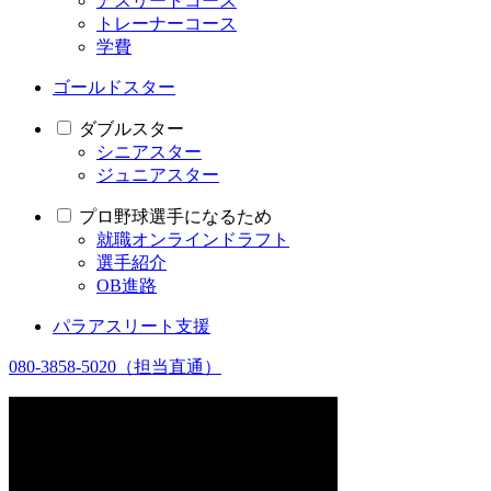
アスリートコース
トレーナーコース
学費
ゴールドスター
ダブルスター
シニアスター
ジュニアスター
プロ野球選手になるため
就職オンラインドラフト
選手紹介
OB進路
パラアスリート支援
080-3858-5020
（担当直通）