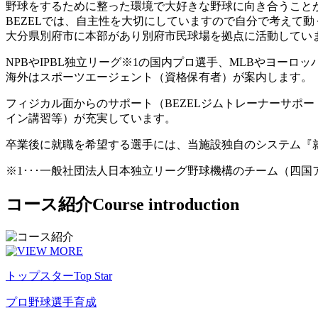
野球をするために整った環境で大好きな野球に向き合うこと
BEZELでは、自主性を大切にしていますので自分で考えて
大分県別府市に本部があり別府市民球場を拠点に活動してい
NPBやIPBL独立リーグ※1の国内プロ選手、MLBやヨー
海外はスポーツエージェント（資格保有者）が案内します。
フィジカル面からのサポート（BEZELジムトレーナーサポ
イン講習等）が充実しています。
卒業後に就職を希望する選手には、当施設独自のシステム『
※1･･･一般社団法人日本独立リーグ野球機構のチーム（四
コース紹介
Course introduction
トップスター
Top Star
プロ野球選手育成