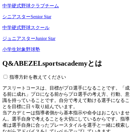
中学硬式野球クラブチーム
シニアスター
Senior Star
中学硬式野球スクール
ジュニアスター
Junior Star
小学生対象野球塾
Q&A
BEZELsportsacademyとは
指導方針を教えてください
アスリートコースは、目標がプロ選手になることです。「成
る前に成れ」プロになる前からプロ選手の考え方、行動、意
識を持っていることです。自分で考えて動ける選手になるこ
とを目標に日々取り組んでいます。
当アカデミーは指導者側から基本指示や命令はおこないませ
ん。選手自身で考えることを大切にしているからです。指導
者は選手自身に合ったプレースタイルを選手と一緒に模索し
ながらアドバイスをしてレベルアップしていきます。