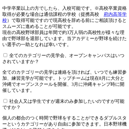
中学卒業以上の方でしたら、入校可能です。※高校卒業資格
取得が必要な場合は通信課程の学校（提携高校
府内高等学
校
）で取得可能ですので現高校を辞める前にご相談頂けると
スムーズに進めることが可能です。
現在の高校野球部員は年間で約3万人弱の高校性が様々な理
由で野球部を退部しています。当アカデミーが野球を続けた
い選手の一助となれば幸いです。
全てのカテゴリーの見学会、オープンキャンパスはいつ
されていますか？​​​​​
全てのカテゴリーの見学は連絡を頂ければ、いつでも練習参
加、練習見学が可能です。トップチームは現在8月に大分と
沖縄でオープンスクールを開催、3月に沖縄キャンプ時に開
催しています。
社会人又は学生ですが週末のみ参加したいのですが可能
ですか？
個人の都合のつく時間で野球をすることができるダブルスタ
ーというカテゴリーがあり自由に参加できます。日本野球機