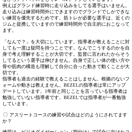
例えばグランド練習時に走り込みをしてる選手はいません。
走り込みは練習時間外にできますのでグランドでしかできな
い練習を優先するためです。筋トレが必要な選手は、近くの
ジムと提携していますので練習時間外で自主的におこなって
ます。
「なんで？」を大切にしています。指導者が教えることに対
しても一度は疑問を持つことです。なんでこうするのかを自
身で考え理解することが大切です。監督に言われたからそう
してるという選手は伸びません。自身で正しい体の使い方や
骨や筋肉の構造も理解して自分に合った動きで動くことが大
切です。
指導者も過去の経験で教えることはしません。根拠のないフ
ォームや動きは教えません。BEZELの指導者は常にアップ
デートしています。1年前と同じことを言っている指導者は
勉強していない指導者です。BEZELでは指導者が一番勉強
しています。
アスリートコースの練習や試合はどのようにされてます
か？
練習は、ピリオダイゼーション（期分け）で試合に向けたコ