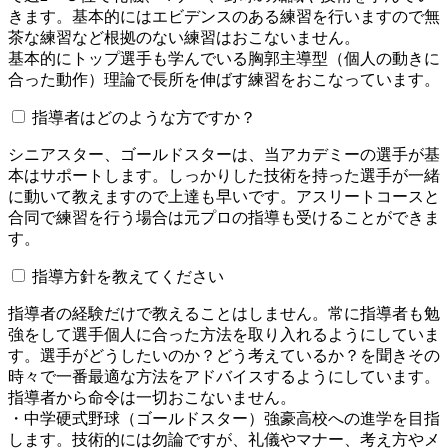
きます。基本的にはエビデンスのある練習を行いますので無
茶な練習など根拠のない練習はおこないません。
基本的にトップ選手も学んでいる胸郭主導型（個人の動きに
合った動作）理論で長所を伸ばす練習をおこなっています。
指導者はどのような方ですか？
シニアスター、ゴールドスターは、当アカデミーの選手が基
本はサポートします。しっかりした技術を持った選手が一緒
に動いて教えますので上達も早いです。アスリートコースと
合同で練習を行う場合は元プロの指導も受けることができま
す。
指導方針を教えてください
指導者の経験だけで教えることはしません。常に指導者も勉
強をして選手個人に合った方法を取り入れるようにしていま
す。選手がどうしたいのか？どう考えているか？を聞きその
時々で一番最適な方法をアドバイスするようにしています。
指導者から命令は一切おこないません。
・中学硬式野球（ゴールドスター）強豪高校への進学を目指
します。技術的には勿論ですが、礼儀やマナー、考え方やメ