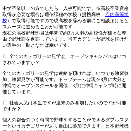
中学卒業以上の方でしたら、入校可能です。※高校卒業資格
取得が必要な場合は通信課程の学校（提携高校
府内高等学
校
）で取得可能ですので現高校を辞める前にご相談頂けると
スムーズに進めることが可能です。
現在の高校野球部員は年間で約3万人弱の高校性が様々な理
由で野球部を退部しています。当アカデミーが野球を続けた
い選手の一助となれば幸いです。
全てのカテゴリーの見学会、オープンキャンパスはいつ
されていますか？​​​​​
全てのカテゴリーの見学は連絡を頂ければ、いつでも練習参
加、練習見学が可能です。トップチームは現在8月に大分と
沖縄でオープンスクールを開催、3月に沖縄キャンプ時に開
催しています。
社会人又は学生ですが週末のみ参加したいのですが可能
ですか？
個人の都合のつく時間で野球をすることができるダブルスタ
ーというカテゴリーがあり自由に参加できます。日本野球機