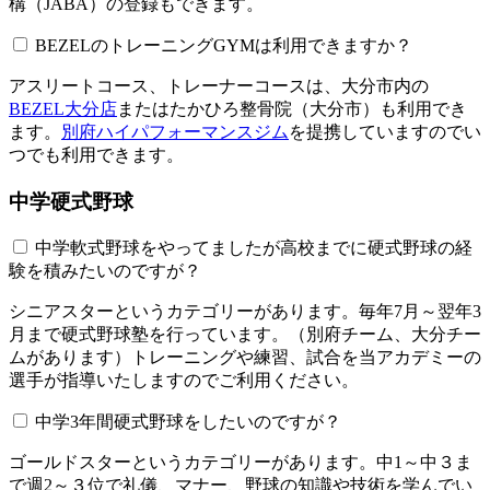
構（JABA）の登録もできます。
BEZELのトレーニングGYMは利用できますか？​​​​​
アスリートコース、トレーナーコースは、大分市内の
BEZEL大分店
またはたかひろ整骨院（大分市）も利用でき
ます。
別府ハイパフォーマンスジム
を提携していますのでい
つでも利用できます。
中学硬式野球
中学軟式野球をやってましたが高校までに硬式野球の経
験を積みたいのですが？
シニアスターというカテゴリーがあります。毎年7月～翌年3
月まで硬式野球塾を行っています。（別府チーム、大分チー
ムがあります）トレーニングや練習、試合を当アカデミーの
選手が指導いたしますのでご利用ください。
中学3年間硬式野球をしたいのですが？
ゴールドスターというカテゴリーがあります。中1～中３ま
で週2～３位で礼儀、マナー、野球の知識や技術を学んでい