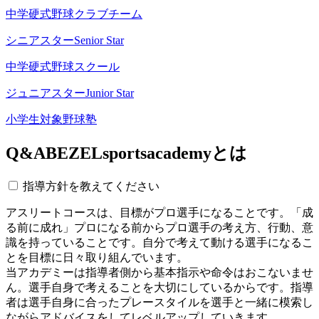
中学硬式野球クラブチーム
シニアスター
Senior Star
中学硬式野球スクール
ジュニアスター
Junior Star
小学生対象野球塾
Q&A
BEZELsportsacademyとは
指導方針を教えてください
アスリートコースは、目標がプロ選手になることです。「成
る前に成れ」プロになる前からプロ選手の考え方、行動、意
識を持っていることです。自分で考えて動ける選手になるこ
とを目標に日々取り組んでいます。
当アカデミーは指導者側から基本指示や命令はおこないませ
ん。選手自身で考えることを大切にしているからです。指導
者は選手自身に合ったプレースタイルを選手と一緒に模索し
ながらアドバイスをしてレベルアップしていきます。