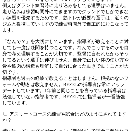
例えばグランド練習時に走り込みをしてる選手はいません。
走り込みは練習時間外にできますのでグランドでしかできな
い練習を優先するためです。筋トレが必要な選手は、近くの
ジムと提携していますので練習時間外で自主的におこなって
ます。
「なんで？」を大切にしています。指導者が教えることに対
しても一度は疑問を持つことです。なんでこうするのかを自
身で考え理解することが大切です。監督に言われたからそう
してるという選手は伸びません。自身で正しい体の使い方や
骨や筋肉の構造も理解して自分に合った動きで動くことが大
切です。
指導者も過去の経験で教えることはしません。根拠のないフ
ォームや動きは教えません。BEZELの指導者は常にアップ
デートしています。1年前と同じことを言っている指導者は
勉強していない指導者です。BEZELでは指導者が一番勉強
しています。
アスリートコースの練習や試合はどのようにされてます
か？
練習は、ピリオダイゼーション（期分け）で試合に向けたコ