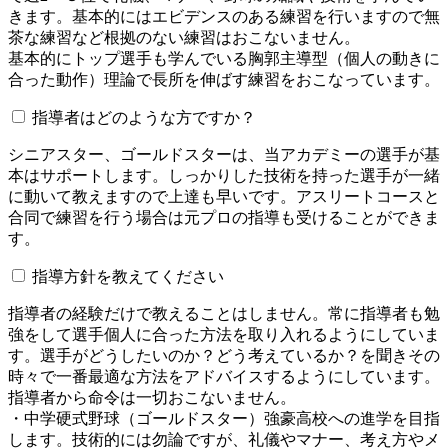
きます。基本的にはエビデンスのある練習を行いますので無
茶な練習など根拠のない練習はおこないません。
基本的にトップ選手も学んでいる胸郭主導型（個人の動きに
合った動作）理論で長所を伸ばす練習をおこなっています。
指導者はどのような方ですか？
シニアスター、ゴールドスターは、当アカデミーの選手が基
本はサポートします。しっかりした技術を持った選手が一緒
に動いて教えますので上達も早いです。アスリートコースと
合同で練習を行う場合は元プロの指導も受けることができま
す。
指導方針を教えてください
指導者の経験だけで教えることはしません。常に指導者も勉
強をして選手個人に合った方法を取り入れるようにしていま
す。選手がどうしたいのか？どう考えているか？を聞きその
時々で一番最適な方法をアドバイスするようにしています。
指導者から命令は一切おこないません。
・中学硬式野球（ゴールドスター）強豪高校への進学を目指
します。技術的には勿論ですが、礼儀やマナー、考え方やメ