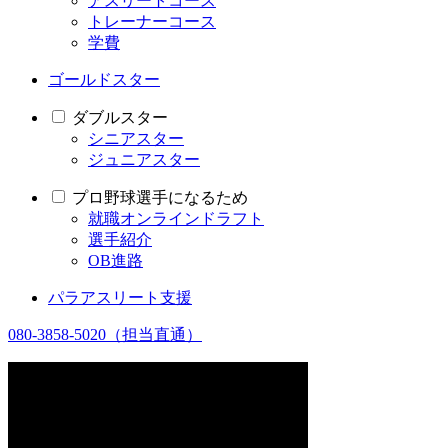
アスリートコース
トレーナーコース
学費
ゴールドスター
ダブルスター
シニアスター
ジュニアスター
プロ野球選手になるため
就職オンラインドラフト
選手紹介
OB進路
パラアスリート支援
080-3858-5020
（担当直通）