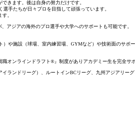
ができます。後は自身の努力だけです。
動く選手たちが日々プロを目指して頑張っています。
ます。
ロッパ、アジアの海外のプロ選手や大学へのサポートも可能です。
ート）や施設（球場、室内練習場、GYMなど）や技術面のサポ
就職オンラインドラフト®』制度がありアカデミー生を完全サ
国アイランドリーグ）、ルートインBCリーグ、九州アジアリー