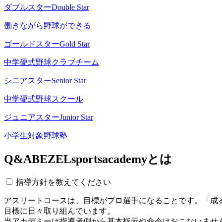
ダブルスター
Double Star
働きながら野球ができる
ゴールドスター
Gold Star
中学硬式野球クラブチーム
シニアスター
Senior Star
中学硬式野球スクール
ジュニアスター
Junior Star
小学生対象野球塾
Q&A
BEZELsportsacademyとは
指導方針を教えてください
アスリートコースは、目標がプロ選手になることです。「成
目標に日々取り組んでいます。
当アカデミーは指導者側から基本指示や命令はおこないませ