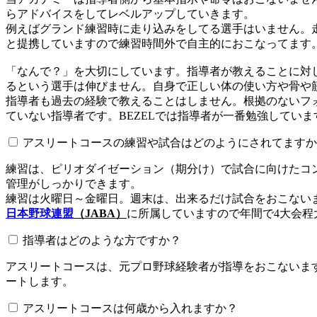
らアドバイスをしてレベルアップしていきます。
例えばグランド練習時に走り込みをしてる選手はいません。
と提携していますので練習時間外で自主的におこなってます
「なんで？」を大切にしています。指導者が教えることに対
るという選手は伸びません。自身で正しい体の使い方や骨や
指導者も過去の経験で教えることはしません。根拠のないフォ
ていない指導者です。BEZELでは指導者が一番勉強していま
アスリートコースの練習や試合はどのようにされてますか
練習は、ピリオダイゼーション（期分け）で試合に向けたコ
管理がしっかりできます。
練習は火曜日～金曜日。週末は、出来るだけ試合をおこない
日本野球連盟
（JABA）
に所属していますので年間で4大会程
指導者はどのような方ですか？
アスリートコースは、元プロ野球経験者が指導をおこないます
ートします。
アスリートコースは何歳から入れますか？