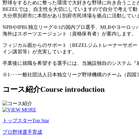
野球をするために整った環境で大好きな野球に向き合うこと
BEZELでは、自主性を大切にしていますので自分で考えて
大分県別府市に本部があり別府市民球場を拠点に活動してい
NPBやIPBL独立リーグ※1の国内プロ選手、MLBやヨー
海外はスポーツエージェント（資格保有者）が案内します。
フィジカル面からのサポート（BEZELジムトレーナーサポ
イン講習等）が充実しています。
卒業後に就職を希望する選手には、当施設独自のシステム『
※1･･･一般社団法人日本独立リーグ野球機構のチーム（四
コース紹介
Course introduction
トップスター
Top Star
プロ野球選手育成