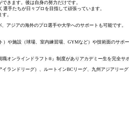
ができます。後は自身の努力だけです。
動く選手たちが日々プロを目指して頑張っています。
ます。
ロッパ、アジアの海外のプロ選手や大学へのサポートも可能です。
ート）や施設（球場、室内練習場、GYMなど）や技術面のサポ
就職オンラインドラフト®』制度がありアカデミー生を完全サ
国アイランドリーグ）、ルートインBCリーグ、九州アジアリー