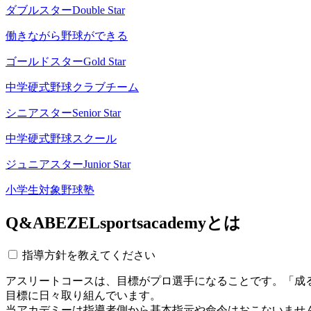
ダブルスター
Double Star
働きながら野球ができる
ゴールドスター
Gold Star
中学硬式野球クラブチーム
シニアスター
Senior Star
中学硬式野球スクール
ジュニアスター
Junior Star
小学生対象野球塾
Q&A
BEZELsportsacademyとは
指導方針を教えてください
アスリートコースは、目標がプロ選手になることです。「成
目標に日々取り組んでいます。
当アカデミーは指導者側から基本指示や命令はおこないませ