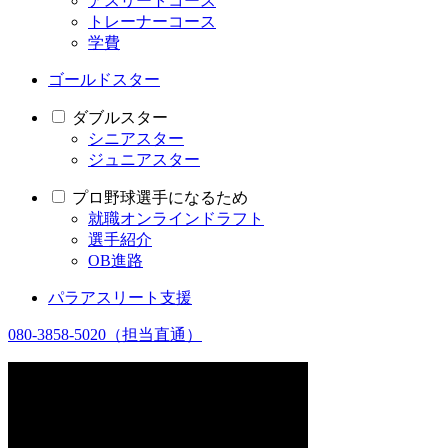
アスリートコース
トレーナーコース
学費
ゴールドスター
ダブルスター
シニアスター
ジュニアスター
プロ野球選手になるため
就職オンラインドラフト
選手紹介
OB進路
パラアスリート支援
080-3858-5020
（担当直通）