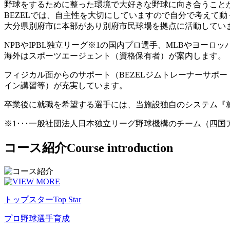
野球をするために整った環境で大好きな野球に向き合うこと
BEZELでは、自主性を大切にしていますので自分で考えて
大分県別府市に本部があり別府市民球場を拠点に活動してい
NPBやIPBL独立リーグ※1の国内プロ選手、MLBやヨー
海外はスポーツエージェント（資格保有者）が案内します。
フィジカル面からのサポート（BEZELジムトレーナーサポ
イン講習等）が充実しています。
卒業後に就職を希望する選手には、当施設独自のシステム『
※1･･･一般社団法人日本独立リーグ野球機構のチーム（四
コース紹介
Course introduction
トップスター
Top Star
プロ野球選手育成