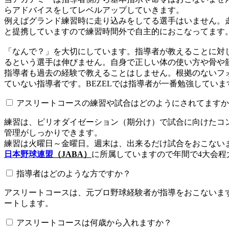
らアドバイスをしてレベルアップしていきます。
例えばグランド練習時に走り込みをしてる選手はいません。
と提携していますので練習時間外で自主的におこなってます
「なんで？」を大切にしています。指導者が教えることに対
るという選手は伸びません。自身で正しい体の使い方や骨や
指導者も過去の経験で教えることはしません。根拠のないフォ
ていない指導者です。BEZELでは指導者が一番勉強していま
アスリートコースの練習や試合はどのようにされてますか
練習は、ピリオダイゼーション（期分け）で試合に向けたコ
管理がしっかりできます。
練習は火曜日～金曜日。週末は、出来るだけ試合をおこない
日本野球連盟
（JABA）
に所属していますので年間で4大会程
指導者はどのような方ですか？
アスリートコースは、元プロ野球経験者が指導をおこないます
ートします。
アスリートコースは何歳から入れますか？