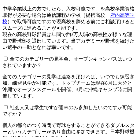
中学卒業以上の方でしたら、入校可能です。※高校卒業資格
取得が必要な場合は通信課程の学校（提携高校
府内高等学
校
）で取得可能ですので現高校を辞める前にご相談頂けると
スムーズに進めることが可能です。
現在の高校野球部員は年間で約3万人弱の高校性が様々な理
由で野球部を退部しています。当アカデミーが野球を続けた
い選手の一助となれば幸いです。
全てのカテゴリーの見学会、オープンキャンパスはいつ
されていますか？​​​​​
全てのカテゴリーの見学は連絡を頂ければ、いつでも練習参
加、練習見学が可能です。トップチームは現在8月に大分と
沖縄でオープンスクールを開催、3月に沖縄キャンプ時に開
催しています。
社会人又は学生ですが週末のみ参加したいのですが可能
ですか？
個人の都合のつく時間で野球をすることができるダブルスタ
ーというカテゴリーがあり自由に参加できます。日本野球機