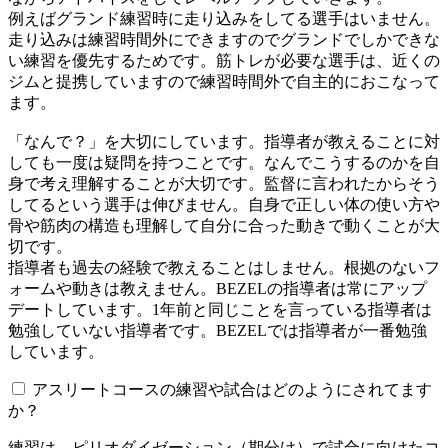
例えばグランド練習時に走り込みをしてる選手はいません。
走り込みは練習時間外にできますのでグランドでしかできな
い練習を優先するためです。筋トレが必要な選手は、近くの
ジムと提携していますので練習時間外で自主的におこなって
ます。
「なんで？」を大切にしています。指導者が教えることに対
しても一度は疑問を持つことです。なんでこうするのかを自
身で考え理解することが大切です。監督に言われたからそう
してるという選手は伸びません。自身で正しい体の使い方や
骨や筋肉の構造も理解して自分に合った動きで動くことが大
切です。
指導者も過去の経験で教えることはしません。根拠のないフ
ォームや動きは教えません。BEZELの指導者は常にアップ
デートしています。1年前と同じことを言っている指導者は
勉強していない指導者です。BEZELでは指導者が一番勉強
しています。
アスリートコースの練習や試合はどのようにされてます
か？
練習は、ピリオダイゼーション（期分け）で試合に向けたコ