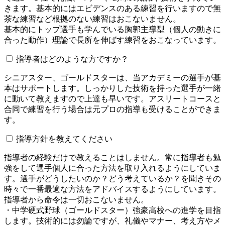
きます。基本的にはエビデンスのある練習を行いますので無
茶な練習など根拠のない練習はおこないません。
基本的にトップ選手も学んでいる胸郭主導型（個人の動きに
合った動作）理論で長所を伸ばす練習をおこなっています。
指導者はどのような方ですか？
シニアスター、ゴールドスターは、当アカデミーの選手が基
本はサポートします。しっかりした技術を持った選手が一緒
に動いて教えますので上達も早いです。アスリートコースと
合同で練習を行う場合は元プロの指導も受けることができま
す。
指導方針を教えてください
指導者の経験だけで教えることはしません。常に指導者も勉
強をして選手個人に合った方法を取り入れるようにしていま
す。選手がどうしたいのか？どう考えているか？を聞きその
時々で一番最適な方法をアドバイスするようにしています。
指導者から命令は一切おこないません。
・中学硬式野球（ゴールドスター）強豪高校への進学を目指
します。技術的には勿論ですが、礼儀やマナー、考え方やメ