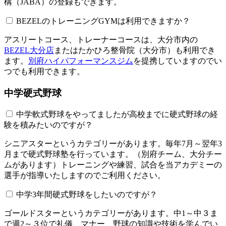
構（JABA）の登録もできます。
BEZELのトレーニングGYMは利用できますか？​​​​​
アスリートコース、トレーナーコースは、大分市内の
BEZEL大分店
またはたかひろ整骨院（大分市）も利用でき
ます。
別府ハイパフォーマンスジム
を提携していますのでい
つでも利用できます。
中学硬式野球
中学軟式野球をやってましたが高校までに硬式野球の経
験を積みたいのですが？
シニアスターというカテゴリーがあります。毎年7月～翌年3
月まで硬式野球塾を行っています。（別府チーム、大分チー
ムがあります）トレーニングや練習、試合を当アカデミーの
選手が指導いたしますのでご利用ください。
中学3年間硬式野球をしたいのですが？
ゴールドスターというカテゴリーがあります。中1～中３ま
で週2～３位で礼儀、マナー、野球の知識や技術を学んでい