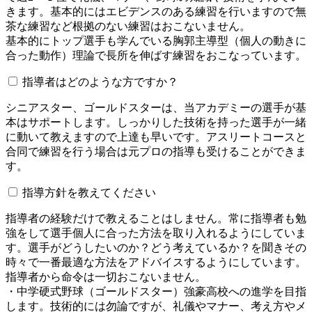
きます。基本的にはエビデンスのある練習を行いますので無
茶な練習など根拠のない練習はおこないません。
基本的にトップ選手も学んでいる胸郭主導型（個人の動きに
合った動作）理論で長所を伸ばす練習をおこなっています。
指導者はどのような方ですか？
シニアスター、ゴールドスターは、当アカデミーの選手が基
本はサポートします。しっかりした技術を持った選手が一緒
に動いて教えますので上達も早いです。アスリートコースと
合同で練習を行う場合は元プロの指導も受けることができま
す。
指導方針を教えてください
指導者の経験だけで教えることはしません。常に指導者も勉
強をして選手個人に合った方法を取り入れるようにしていま
す。選手がどうしたいのか？どう考えているか？を聞きその
時々で一番最適な方法をアドバイスするようにしています。
指導者から命令は一切おこないません。
・中学硬式野球（ゴールドスター）強豪高校への進学を目指
します。技術的には勿論ですが、礼儀やマナー、考え方やメ