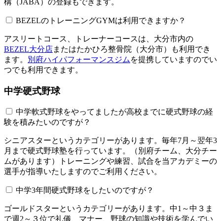
構（JABA）の登録もできます。
BEZELのトレーニングGYMは利用できますか？​​​​​
アスリートコース、トレーナーコースは、大分市内の
BEZEL大分店
またはたかひろ整骨院（大分市）も利用でき
ます。
別府ハイパフォーマンスジム
を提携していますのでい
つでも利用できます。
中学硬式野球
中学軟式野球をやってましたが高校までに硬式野球の経
験を積みたいのですが？
シニアスターというカテゴリーがあります。毎年7月～翌年3
月まで硬式野球塾を行っています。（別府チーム、大分チー
ムがあります）トレーニングや練習、試合を当アカデミーの
選手が指導いたしますのでご利用ください。
中学3年間硬式野球をしたいのですが？
ゴールドスターというカテゴリーがあります。中1～中３ま
で週2～３位で礼儀、マナー、野球の知識や技術を学んでい