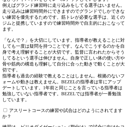
例えばグランド練習時に走り込みをしてる選手はいません。
走り込みは練習時間外にできますのでグランドでしかできな
い練習を優先するためです。筋トレが必要な選手は、近くの
ジムと提携していますので練習時間外で自主的におこなって
ます。
「なんで？」を大切にしています。指導者が教えることに対
しても一度は疑問を持つことです。なんでこうするのかを自
身で考え理解することが大切です。監督に言われたからそう
してるという選手は伸びません。自身で正しい体の使い方や
骨や筋肉の構造も理解して自分に合った動きで動くことが大
切です。
指導者も過去の経験で教えることはしません。根拠のないフ
ォームや動きは教えません。BEZELの指導者は常にアップ
デートしています。1年前と同じことを言っている指導者は
勉強していない指導者です。BEZELでは指導者が一番勉強
しています。
アスリートコースの練習や試合はどのようにされてます
か？
練習は、ピリオダイゼーション（期分け）で試合に向けたコ