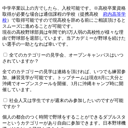
中学卒業以上の方でしたら、入校可能です。※高校卒業資格
取得が必要な場合は通信課程の学校（提携高校
府内高等学
校
）で取得可能ですので現高校を辞める前にご相談頂けると
スムーズに進めることが可能です。
現在の高校野球部員は年間で約3万人弱の高校性が様々な理
由で野球部を退部しています。当アカデミーが野球を続けた
い選手の一助となれば幸いです。
全てのカテゴリーの見学会、オープンキャンパスはいつ
されていますか？​​​​​
全てのカテゴリーの見学は連絡を頂ければ、いつでも練習参
加、練習見学が可能です。トップチームは現在8月に大分と
沖縄でオープンスクールを開催、3月に沖縄キャンプ時に開
催しています。
社会人又は学生ですが週末のみ参加したいのですが可能
ですか？
個人の都合のつく時間で野球をすることができるダブルスタ
ーというカテゴリーがあり自由に参加できます。日本野球機