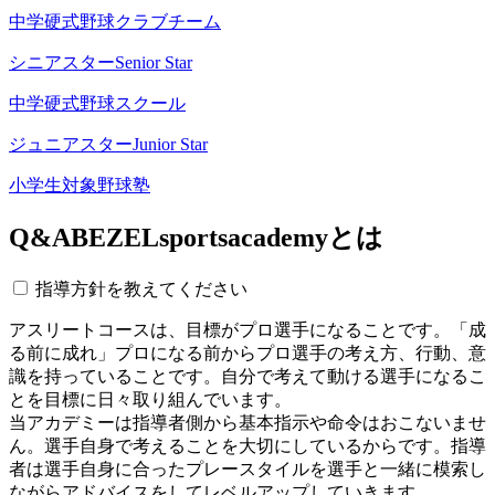
中学硬式野球クラブチーム
シニアスター
Senior Star
中学硬式野球スクール
ジュニアスター
Junior Star
小学生対象野球塾
Q&A
BEZELsportsacademyとは
指導方針を教えてください
アスリートコースは、目標がプロ選手になることです。「成
る前に成れ」プロになる前からプロ選手の考え方、行動、意
識を持っていることです。自分で考えて動ける選手になるこ
とを目標に日々取り組んでいます。
当アカデミーは指導者側から基本指示や命令はおこないませ
ん。選手自身で考えることを大切にしているからです。指導
者は選手自身に合ったプレースタイルを選手と一緒に模索し
ながらアドバイスをしてレベルアップしていきます。