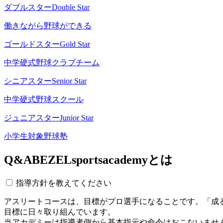
ダブルスター
Double Star
働きながら野球ができる
ゴールドスター
Gold Star
中学硬式野球クラブチーム
シニアスター
Senior Star
中学硬式野球スクール
ジュニアスター
Junior Star
小学生対象野球塾
Q&A
BEZELsportsacademyとは
指導方針を教えてください
アスリートコースは、目標がプロ選手になることです。「成
目標に日々取り組んでいます。
当アカデミーは指導者側から基本指示や命令はおこないませ