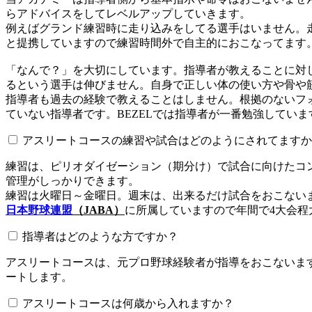
らアドバイスをしてレベルアップしていきます。
例えばグランド練習時に走り込みをしてる選手はいません。
と提携していますので練習時間外で自主的におこなってます
「なんで？」を大切にしています。指導者が教えることに対
るという選手は伸びません。自身で正しい体の使い方や骨や
指導者も過去の経験で教えることはしません。根拠のないフォ
ていない指導者です。BEZELでは指導者が一番勉強していま
アスリートコースの練習や試合はどのようにされてますか
練習は、ピリオダイゼーション（期分け）で試合に向けたコ
管理がしっかりできます。
練習は火曜日～金曜日。週末は、出来るだけ試合をおこない
日本野球連盟
（JABA）
に所属していますので年間で4大会程
指導者はどのような方ですか？
アスリートコースは、元プロ野球経験者が指導をおこないます
ートします。
アスリートコースは何歳から入れますか？