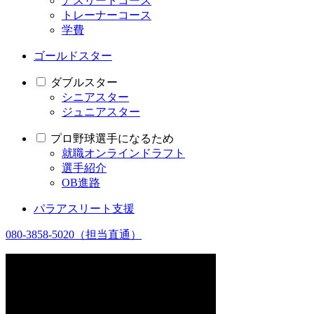
アスリートコース
トレーナーコース
学費
ゴールドスター
ダブルスター
シニアスター
ジュニアスター
プロ野球選手になるため
就職オンラインドラフト
選手紹介
OB進路
パラアスリート支援
080-3858-5020
（担当直通）