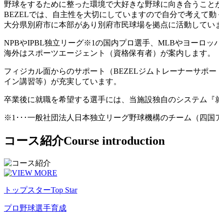
野球をするために整った環境で大好きな野球に向き合うこと
BEZELでは、自主性を大切にしていますので自分で考えて
大分県別府市に本部があり別府市民球場を拠点に活動してい
NPBやIPBL独立リーグ※1の国内プロ選手、MLBやヨー
海外はスポーツエージェント（資格保有者）が案内します。
フィジカル面からのサポート（BEZELジムトレーナーサポ
イン講習等）が充実しています。
卒業後に就職を希望する選手には、当施設独自のシステム『
※1･･･一般社団法人日本独立リーグ野球機構のチーム（四
コース紹介
Course introduction
トップスター
Top Star
プロ野球選手育成