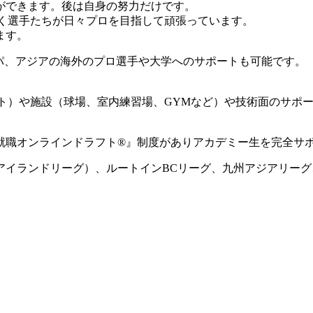
ができます。後は自身の努力だけです。
動く選手たちが日々プロを目指して頑張っています。
ます。
ロッパ、アジアの海外のプロ選手や大学へのサポートも可能です。
ート）や施設（球場、室内練習場、GYMなど）や技術面のサポ
就職オンラインドラフト®』制度がありアカデミー生を完全サ
国アイランドリーグ）、ルートインBCリーグ、九州アジアリー