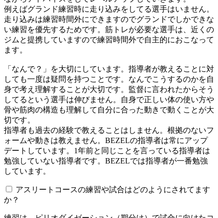
例えばグランド練習時に走り込みをしてる選手はいません。
走り込みは練習時間外にできますのでグランドでしかできな
い練習を優先するためです。筋トレが必要な選手は、近くの
ジムと提携していますので練習時間外で自主的におこなって
ます。
「なんで？」を大切にしています。指導者が教えることに対
しても一度は疑問を持つことです。なんでこうするのかを自
身で考え理解することが大切です。監督に言われたからそう
してるという選手は伸びません。自身で正しい体の使い方や
骨や筋肉の構造も理解して自分に合った動きで動くことが大
切です。
指導者も過去の経験で教えることはしません。根拠のないフ
ォームや動きは教えません。BEZELの指導者は常にアップ
デートしています。1年前と同じことを言っている指導者は
勉強していない指導者です。BEZELでは指導者が一番勉強
しています。
アスリートコースの練習や試合はどのようにされてます
か？
練習は、ピリオダイゼーション（期分け）で試合に向けたコ