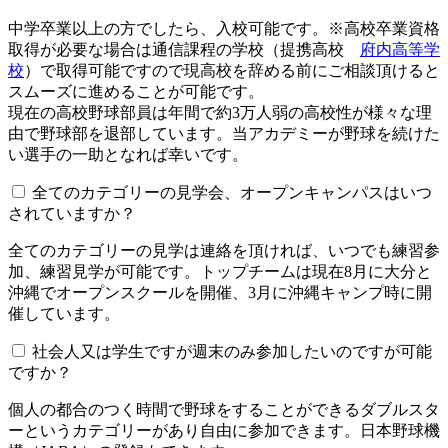
中学卒業以上の方でしたら、入校可能です。※高校卒業資格
取得が必要な場合は通信課程の学校（提携高校
府内高等学
校
）で取得可能ですので現高校を辞める前にご相談頂けると
スムーズに進めることが可能です。
現在の高校野球部員は年間で約3万人弱の高校性が様々な理
由で野球部を退部しています。当アカデミーが野球を続けた
い選手の一助となれば幸いです。
全てのカテゴリーの見学会、オープンキャンパスはいつ
されていますか？​​​​​
全てのカテゴリーの見学は連絡を頂ければ、いつでも練習参
加、練習見学が可能です。トップチームは現在8月に大分と
沖縄でオープンスクールを開催、3月に沖縄キャンプ時に開
催しています。
社会人又は学生ですが週末のみ参加したいのですが可能
ですか？
個人の都合のつく時間で野球をすることができるダブルスタ
ーというカテゴリーがあり自由に参加できます。日本野球機