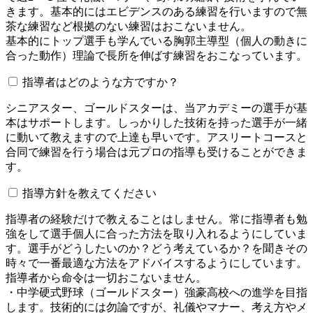
きます。基本的にはエビデンスのある練習を行いますので無
茶な練習など根拠のない練習はおこないません。
基本的にトップ選手も学んでいる胸郭主導型（個人の動きに
合った動作）理論で長所を伸ばす練習をおこなっています。
指導者はどのような方ですか？
シニアスター、ゴールドスターは、当アカデミーの選手が基
本はサポートします。しっかりした技術を持った選手が一緒
に動いて教えますので上達も早いです。アスリートコースと
合同で練習を行う場合は元プロの指導も受けることができま
す。
指導方針を教えてください
指導者の経験だけで教えることはしません。常に指導者も勉
強をして選手個人に合った方法を取り入れるようにしていま
す。選手がどうしたいのか？どう考えているか？を聞きその
時々で一番最適な方法をアドバイスするようにしています。
指導者から命令は一切おこないません。
・中学硬式野球（ゴールドスター）強豪高校への進学を目指
します。技術的には勿論ですが、礼儀やマナー、考え方やメ