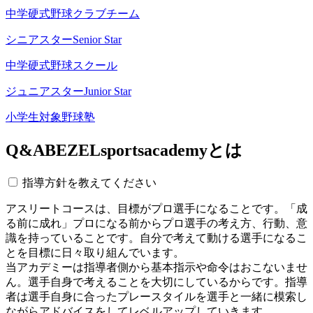
中学硬式野球クラブチーム
シニアスター
Senior Star
中学硬式野球スクール
ジュニアスター
Junior Star
小学生対象野球塾
Q&A
BEZELsportsacademyとは
指導方針を教えてください
アスリートコースは、目標がプロ選手になることです。「成
る前に成れ」プロになる前からプロ選手の考え方、行動、意
識を持っていることです。自分で考えて動ける選手になるこ
とを目標に日々取り組んでいます。
当アカデミーは指導者側から基本指示や命令はおこないませ
ん。選手自身で考えることを大切にしているからです。指導
者は選手自身に合ったプレースタイルを選手と一緒に模索し
ながらアドバイスをしてレベルアップしていきます。