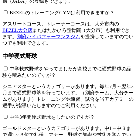
構（JABA）の登録もできます。
BEZELのトレーニングGYMは利用できますか？​​​​​
アスリートコース、トレーナーコースは、大分市内の
BEZEL大分店
またはたかひろ整骨院（大分市）も利用でき
ます。
別府ハイパフォーマンスジム
を提携していますのでい
つでも利用できます。
中学硬式野球
中学軟式野球をやってましたが高校までに硬式野球の経
験を積みたいのですが？
シニアスターというカテゴリーがあります。毎年7月～翌年3
月まで硬式野球塾を行っています。（別府チーム、大分チー
ムがあります）トレーニングや練習、試合を当アカデミーの
選手が指導いたしますのでご利用ください。
中学3年間硬式野球をしたいのですが？
ゴールドスターというカテゴリーがあります。中1～中３ま
で週2～３位で礼儀、マナー、野球の知識や技術を学んでい