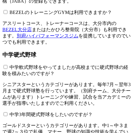
構（JABA）の登録もできます。
BEZELのトレーニングGYMは利用できますか？​​​​​
アスリートコース、トレーナーコースは、大分市内の
BEZEL大分店
またはたかひろ整骨院（大分市）も利用でき
ます。
別府ハイパフォーマンスジム
を提携していますのでい
つでも利用できます。
中学硬式野球
中学軟式野球をやってましたが高校までに硬式野球の経
験を積みたいのですが？
シニアスターというカテゴリーがあります。毎年7月～翌年3
月まで硬式野球塾を行っています。（別府チーム、大分チー
ムがあります）トレーニングや練習、試合を当アカデミーの
選手が指導いたしますのでご利用ください。
中学3年間硬式野球をしたいのですが？
ゴールドスターというカテゴリーがあります。中1～中３ま
で週2～３位で礼儀、マナー、野球の知識や技術を学んでい