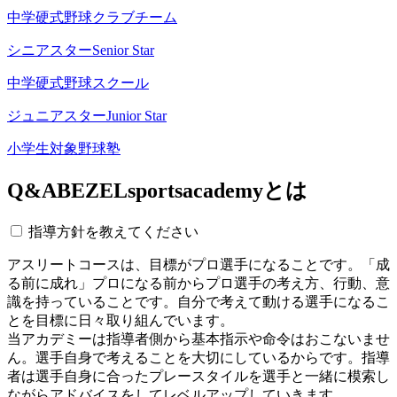
中学硬式野球クラブチーム
シニアスター
Senior Star
中学硬式野球スクール
ジュニアスター
Junior Star
小学生対象野球塾
Q&A
BEZELsportsacademyとは
指導方針を教えてください
アスリートコースは、目標がプロ選手になることです。「成
る前に成れ」プロになる前からプロ選手の考え方、行動、意
識を持っていることです。自分で考えて動ける選手になるこ
とを目標に日々取り組んでいます。
当アカデミーは指導者側から基本指示や命令はおこないませ
ん。選手自身で考えることを大切にしているからです。指導
者は選手自身に合ったプレースタイルを選手と一緒に模索し
ながらアドバイスをしてレベルアップしていきます。