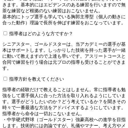
きます。基本的にはエビデンスのある練習を行いますので無
茶な練習など根拠のない練習はおこないません。
基本的にトップ選手も学んでいる胸郭主導型（個人の動きに
合った動作）理論で長所を伸ばす練習をおこなっています。
指導者はどのような方ですか？
シニアスター、ゴールドスターは、当アカデミーの選手が基
本はサポートします。しっかりした技術を持った選手が一緒
に動いて教えますので上達も早いです。アスリートコースと
合同で練習を行う場合は元プロの指導も受けることができま
す。
指導方針を教えてください
指導者の経験だけで教えることはしません。常に指導者も勉
強をして選手個人に合った方法を取り入れるようにしていま
す。選手がどうしたいのか？どう考えているか？を聞きその
時々で一番最適な方法をアドバイスするようにしています。
指導者から命令は一切おこないません。
・中学硬式野球（ゴールドスター）強豪高校への進学を目指
します。技術的には勿論ですが、礼儀やマナー、考え方やメ