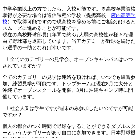
中学卒業以上の方でしたら、入校可能です。※高校卒業資格
取得が必要な場合は通信課程の学校（提携高校
府内高等学
校
）で取得可能ですので現高校を辞める前にご相談頂けると
スムーズに進めることが可能です。
現在の高校野球部員は年間で約3万人弱の高校性が様々な理
由で野球部を退部しています。当アカデミーが野球を続けた
い選手の一助となれば幸いです。
全てのカテゴリーの見学会、オープンキャンパスはいつ
されていますか？​​​​​
全てのカテゴリーの見学は連絡を頂ければ、いつでも練習参
加、練習見学が可能です。トップチームは現在8月に大分と
沖縄でオープンスクールを開催、3月に沖縄キャンプ時に開
催しています。
社会人又は学生ですが週末のみ参加したいのですが可能
ですか？
個人の都合のつく時間で野球をすることができるダブルスタ
ーというカテゴリーがあり自由に参加できます。日本野球機