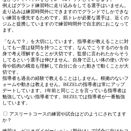
例えばグランド練習時に走り込みをしてる選手はいません。
走り込みは練習時間外にできますのでグランドでしかできな
い練習を優先するためです。筋トレが必要な選手は、近くの
ジムと提携していますので練習時間外で自主的におこなって
ます。
「なんで？」を大切にしています。指導者が教えることに対
しても一度は疑問を持つことです。なんでこうするのかを自
身で考え理解することが大切です。監督に言われたからそう
してるという選手は伸びません。自身で正しい体の使い方や
骨や筋肉の構造も理解して自分に合った動きで動くことが大
切です。
指導者も過去の経験で教えることはしません。根拠のないフ
ォームや動きは教えません。BEZELの指導者は常にアップ
デートしています。1年前と同じことを言っている指導者は
勉強していない指導者です。BEZELでは指導者が一番勉強
しています。
アスリートコースの練習や試合はどのようにされてます
か？
練習は、ピリオダイゼーション（期分け）で試合に向けたコ