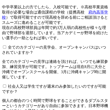
中学卒業以上の方でしたら、入校可能です。※高校卒業資格
取得が必要な場合は通信課程の学校（提携高校
府内高等学
校
）で取得可能ですので現高校を辞める前にご相談頂けると
スムーズに進めることが可能です。
現在の高校野球部員は年間で約3万人弱の高校性が様々な理
由で野球部を退部しています。当アカデミーが野球を続けた
い選手の一助となれば幸いです。
全てのカテゴリーの見学会、オープンキャンパスはいつ
されていますか？​​​​​
全てのカテゴリーの見学は連絡を頂ければ、いつでも練習参
加、練習見学が可能です。トップチームは現在8月に大分と
沖縄でオープンスクールを開催、3月に沖縄キャンプ時に開
催しています。
社会人又は学生ですが週末のみ参加したいのですが可能
ですか？
個人の都合のつく時間で野球をすることができるダブルスタ
ーというカテゴリーがあり自由に参加できます。日本野球機