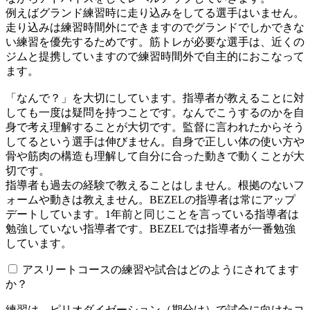
例えばグランド練習時に走り込みをしてる選手はいません。
走り込みは練習時間外にできますのでグランドでしかできな
い練習を優先するためです。筋トレが必要な選手は、近くの
ジムと提携していますので練習時間外で自主的におこなって
ます。
「なんで？」を大切にしています。指導者が教えることに対
しても一度は疑問を持つことです。なんでこうするのかを自
身で考え理解することが大切です。監督に言われたからそう
してるという選手は伸びません。自身で正しい体の使い方や
骨や筋肉の構造も理解して自分に合った動きで動くことが大
切です。
指導者も過去の経験で教えることはしません。根拠のないフ
ォームや動きは教えません。BEZELの指導者は常にアップ
デートしています。1年前と同じことを言っている指導者は
勉強していない指導者です。BEZELでは指導者が一番勉強
しています。
アスリートコースの練習や試合はどのようにされてます
か？
練習は、ピリオダイゼーション（期分け）で試合に向けたコ