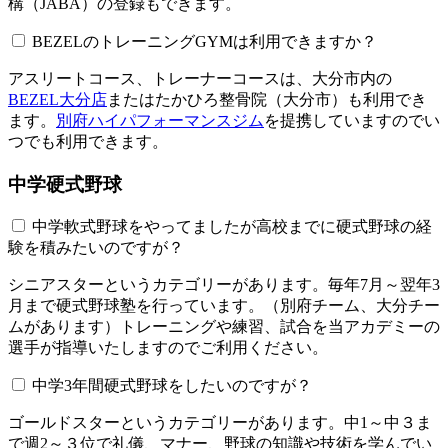
構（JABA）の登録もできます。
BEZELのトレーニングGYMは利用できますか？​​​​​
アスリートコース、トレーナーコースは、大分市内の
BEZEL大分店
またはたかひろ整骨院（大分市）も利用でき
ます。
別府ハイパフォーマンスジム
を提携していますのでい
つでも利用できます。
中学硬式野球
中学軟式野球をやってましたが高校までに硬式野球の経
験を積みたいのですが？
シニアスターというカテゴリーがあります。毎年7月～翌年3
月まで硬式野球塾を行っています。（別府チーム、大分チー
ムがあります）トレーニングや練習、試合を当アカデミーの
選手が指導いたしますのでご利用ください。
中学3年間硬式野球をしたいのですが？
ゴールドスターというカテゴリーがあります。中1～中３ま
で週2～３位で礼儀、マナー、野球の知識や技術を学んでい