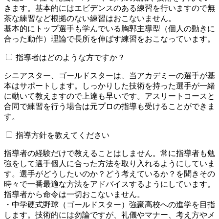
きます。基本的にはエビデンスのある練習を行いますので無
茶な練習など根拠のない練習はおこないません。
基本的にトップ選手も学んでいる胸郭主導型（個人の動きに
合った動作）理論で長所を伸ばす練習をおこなっています。
指導者はどのような方ですか？
シニアスター、ゴールドスターは、当アカデミーの選手が基
本はサポートします。しっかりした技術を持った選手が一緒
に動いて教えますので上達も早いです。アスリートコースと
合同で練習を行う場合は元プロの指導も受けることができま
す。
指導方針を教えてください
指導者の経験だけで教えることはしません。常に指導者も勉
強をして選手個人に合った方法を取り入れるようにしていま
す。選手がどうしたいのか？どう考えているか？を聞きその
時々で一番最適な方法をアドバイスするようにしています。
指導者から命令は一切おこないません。
・中学硬式野球（ゴールドスター）強豪高校への進学を目指
します。技術的には勿論ですが、礼儀やマナー、考え方やメ