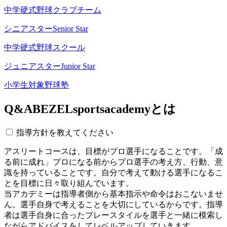
中学硬式野球クラブチーム
シニアスター
Senior Star
中学硬式野球スクール
ジュニアスター
Junior Star
小学生対象野球塾
Q&A
BEZELsportsacademyとは
指導方針を教えてください
アスリートコースは、目標がプロ選手になることです。「成
る前に成れ」プロになる前からプロ選手の考え方、行動、意
識を持っていることです。自分で考えて動ける選手になるこ
とを目標に日々取り組んでいます。
当アカデミーは指導者側から基本指示や命令はおこないませ
ん。選手自身で考えることを大切にしているからです。指導
者は選手自身に合ったプレースタイルを選手と一緒に模索し
ながらアドバイスをしてレベルアップしていきます。