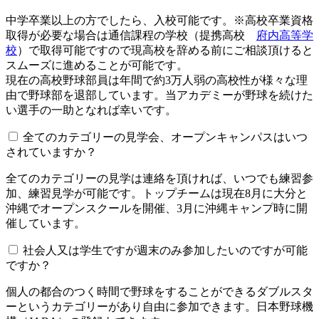
中学卒業以上の方でしたら、入校可能です。※高校卒業資格
取得が必要な場合は通信課程の学校（提携高校
府内高等学
校
）で取得可能ですので現高校を辞める前にご相談頂けると
スムーズに進めることが可能です。
現在の高校野球部員は年間で約3万人弱の高校性が様々な理
由で野球部を退部しています。当アカデミーが野球を続けた
い選手の一助となれば幸いです。
全てのカテゴリーの見学会、オープンキャンパスはいつ
されていますか？​​​​​
全てのカテゴリーの見学は連絡を頂ければ、いつでも練習参
加、練習見学が可能です。トップチームは現在8月に大分と
沖縄でオープンスクールを開催、3月に沖縄キャンプ時に開
催しています。
社会人又は学生ですが週末のみ参加したいのですが可能
ですか？
個人の都合のつく時間で野球をすることができるダブルスタ
ーというカテゴリーがあり自由に参加できます。日本野球機