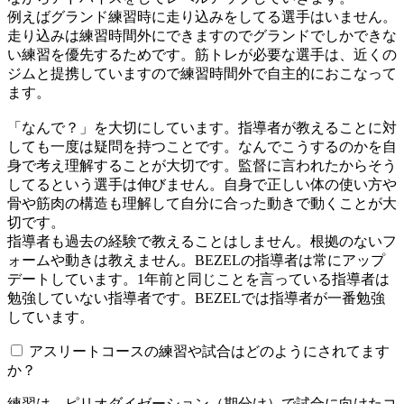
例えばグランド練習時に走り込みをしてる選手はいません。
走り込みは練習時間外にできますのでグランドでしかできな
い練習を優先するためです。筋トレが必要な選手は、近くの
ジムと提携していますので練習時間外で自主的におこなって
ます。
「なんで？」を大切にしています。指導者が教えることに対
しても一度は疑問を持つことです。なんでこうするのかを自
身で考え理解することが大切です。監督に言われたからそう
してるという選手は伸びません。自身で正しい体の使い方や
骨や筋肉の構造も理解して自分に合った動きで動くことが大
切です。
指導者も過去の経験で教えることはしません。根拠のないフ
ォームや動きは教えません。BEZELの指導者は常にアップ
デートしています。1年前と同じことを言っている指導者は
勉強していない指導者です。BEZELでは指導者が一番勉強
しています。
アスリートコースの練習や試合はどのようにされてます
か？
練習は、ピリオダイゼーション（期分け）で試合に向けたコ