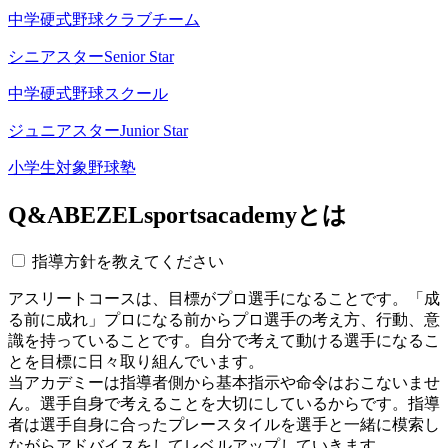
中学硬式野球クラブチーム
シニアスター
Senior Star
中学硬式野球スクール
ジュニアスター
Junior Star
小学生対象野球塾
Q&A
BEZELsportsacademyとは
指導方針を教えてください
アスリートコースは、目標がプロ選手になることです。「成
る前に成れ」プロになる前からプロ選手の考え方、行動、意
識を持っていることです。自分で考えて動ける選手になるこ
とを目標に日々取り組んでいます。
当アカデミーは指導者側から基本指示や命令はおこないませ
ん。選手自身で考えることを大切にしているからです。指導
者は選手自身に合ったプレースタイルを選手と一緒に模索し
ながらアドバイスをしてレベルアップしていきます。