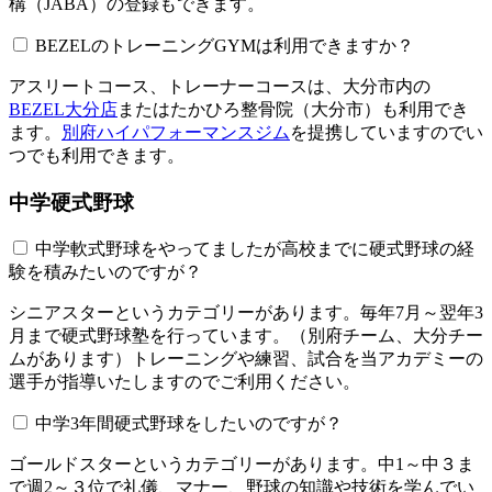
構（JABA）の登録もできます。
BEZELのトレーニングGYMは利用できますか？​​​​​
アスリートコース、トレーナーコースは、大分市内の
BEZEL大分店
またはたかひろ整骨院（大分市）も利用でき
ます。
別府ハイパフォーマンスジム
を提携していますのでい
つでも利用できます。
中学硬式野球
中学軟式野球をやってましたが高校までに硬式野球の経
験を積みたいのですが？
シニアスターというカテゴリーがあります。毎年7月～翌年3
月まで硬式野球塾を行っています。（別府チーム、大分チー
ムがあります）トレーニングや練習、試合を当アカデミーの
選手が指導いたしますのでご利用ください。
中学3年間硬式野球をしたいのですが？
ゴールドスターというカテゴリーがあります。中1～中３ま
で週2～３位で礼儀、マナー、野球の知識や技術を学んでい