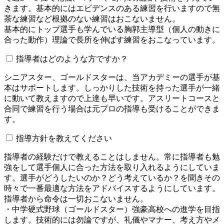
きます。基本的にはエビデンスのある練習を行いますので無
茶な練習など根拠のない練習はおこないません。
基本的にトップ選手も学んでいる胸郭主導型（個人の動きに
合った動作）理論で長所を伸ばす練習をおこなっています。
指導者はどのような方ですか？
シニアスター、ゴールドスターは、当アカデミーの選手が基
本はサポートします。しっかりした技術を持った選手が一緒
に動いて教えますので上達も早いです。アスリートコースと
合同で練習を行う場合は元プロの指導も受けることができま
す。
指導方針を教えてください
指導者の経験だけで教えることはしません。常に指導者も勉
強をして選手個人に合った方法を取り入れるようにしていま
す。選手がどうしたいのか？どう考えているか？を聞きその
時々で一番最適な方法をアドバイスするようにしています。
指導者から命令は一切おこないません。
・中学硬式野球（ゴールドスター）強豪高校への進学を目指
します。技術的には勿論ですが、礼儀やマナー、考え方やメ