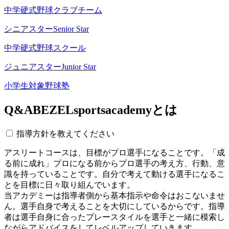
中学硬式野球クラブチーム
シニアスター
Senior Star
中学硬式野球スクール
ジュニアスター
Junior Star
小学生対象野球塾
Q&A
BEZELsportsacademyとは
指導方針を教えてください
アスリートコースは、目標がプロ選手になることです。「成
る前に成れ」プロになる前からプロ選手の考え方、行動、意
識を持っていることです。自分で考えて動ける選手になるこ
とを目標に日々取り組んでいます。
当アカデミーは指導者側から基本指示や命令はおこないませ
ん。選手自身で考えることを大切にしているからです。指導
者は選手自身に合ったプレースタイルを選手と一緒に模索し
ながらアドバイスをしてレベルアップしていきます。