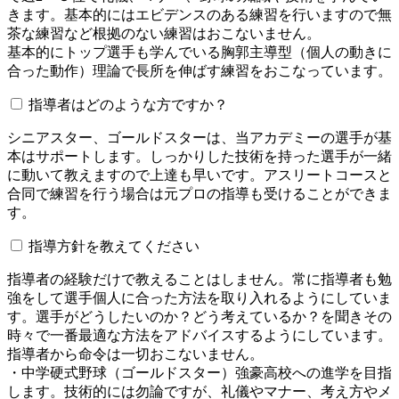
きます。基本的にはエビデンスのある練習を行いますので無
茶な練習など根拠のない練習はおこないません。
基本的にトップ選手も学んでいる胸郭主導型（個人の動きに
合った動作）理論で長所を伸ばす練習をおこなっています。
指導者はどのような方ですか？
シニアスター、ゴールドスターは、当アカデミーの選手が基
本はサポートします。しっかりした技術を持った選手が一緒
に動いて教えますので上達も早いです。アスリートコースと
合同で練習を行う場合は元プロの指導も受けることができま
す。
指導方針を教えてください
指導者の経験だけで教えることはしません。常に指導者も勉
強をして選手個人に合った方法を取り入れるようにしていま
す。選手がどうしたいのか？どう考えているか？を聞きその
時々で一番最適な方法をアドバイスするようにしています。
指導者から命令は一切おこないません。
・中学硬式野球（ゴールドスター）強豪高校への進学を目指
します。技術的には勿論ですが、礼儀やマナー、考え方やメ