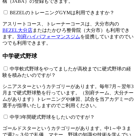
構（JABA）の登録もできます。
BEZELのトレーニングGYMは利用できますか？​​​​​
アスリートコース、トレーナーコースは、大分市内の
BEZEL大分店
またはたかひろ整骨院（大分市）も利用でき
ます。
別府ハイパフォーマンスジム
を提携していますのでい
つでも利用できます。
中学硬式野球
中学軟式野球をやってましたが高校までに硬式野球の経
験を積みたいのですが？
シニアスターというカテゴリーがあります。毎年7月～翌年3
月まで硬式野球塾を行っています。（別府チーム、大分チー
ムがあります）トレーニングや練習、試合を当アカデミーの
選手が指導いたしますのでご利用ください。
中学3年間硬式野球をしたいのですが？
ゴールドスターというカテゴリーがあります。中1～中３ま
で週2～３位で礼儀、マナー、野球の知識や技術を学んでい