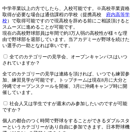
中学卒業以上の方でしたら、入校可能です。※高校卒業資格
取得が必要な場合は通信課程の学校（提携高校
府内高等学
校
）で取得可能ですので現高校を辞める前にご相談頂けると
スムーズに進めることが可能です。
現在の高校野球部員は年間で約3万人弱の高校性が様々な理
由で野球部を退部しています。当アカデミーが野球を続けた
い選手の一助となれば幸いです。
全てのカテゴリーの見学会、オープンキャンパスはいつ
されていますか？​​​​​
全てのカテゴリーの見学は連絡を頂ければ、いつでも練習参
加、練習見学が可能です。トップチームは現在8月に大分と
沖縄でオープンスクールを開催、3月に沖縄キャンプ時に開
催しています。
社会人又は学生ですが週末のみ参加したいのですが可能
ですか？
個人の都合のつく時間で野球をすることができるダブルスタ
ーというカテゴリーがあり自由に参加できます。日本野球機