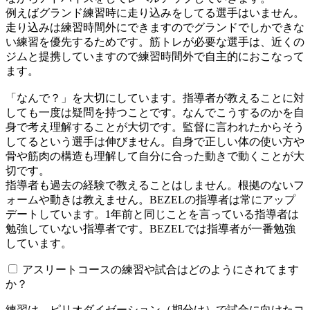
例えばグランド練習時に走り込みをしてる選手はいません。
走り込みは練習時間外にできますのでグランドでしかできな
い練習を優先するためです。筋トレが必要な選手は、近くの
ジムと提携していますので練習時間外で自主的におこなって
ます。
「なんで？」を大切にしています。指導者が教えることに対
しても一度は疑問を持つことです。なんでこうするのかを自
身で考え理解することが大切です。監督に言われたからそう
してるという選手は伸びません。自身で正しい体の使い方や
骨や筋肉の構造も理解して自分に合った動きで動くことが大
切です。
指導者も過去の経験で教えることはしません。根拠のないフ
ォームや動きは教えません。BEZELの指導者は常にアップ
デートしています。1年前と同じことを言っている指導者は
勉強していない指導者です。BEZELでは指導者が一番勉強
しています。
アスリートコースの練習や試合はどのようにされてます
か？
練習は、ピリオダイゼーション（期分け）で試合に向けたコ