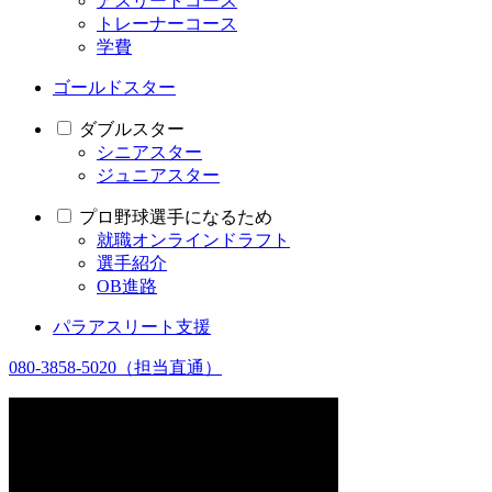
アスリートコース
トレーナーコース
学費
ゴールドスター
ダブルスター
シニアスター
ジュニアスター
プロ野球選手になるため
就職オンラインドラフト
選手紹介
OB進路
パラアスリート支援
080-3858-5020
（担当直通）