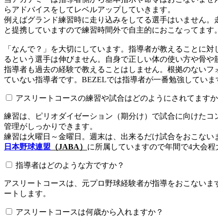
らアドバイスをしてレベルアップしていきます。
例えばグランド練習時に走り込みをしてる選手はいません。
と提携していますので練習時間外で自主的におこなってます
「なんで？」を大切にしています。指導者が教えることに対
るという選手は伸びません。自身で正しい体の使い方や骨や
指導者も過去の経験で教えることはしません。根拠のないフォ
ていない指導者です。BEZELでは指導者が一番勉強していま
アスリートコースの練習や試合はどのようにされてますか
練習は、ピリオダイゼーション（期分け）で試合に向けたコ
管理がしっかりできます。
練習は火曜日～金曜日。週末は、出来るだけ試合をおこない
日本野球連盟
（JABA）
に所属していますので年間で4大会程
指導者はどのような方ですか？
アスリートコースは、元プロ野球経験者が指導をおこないます
ートします。
アスリートコースは何歳から入れますか？