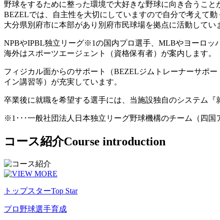
野球をするために整った環境で大好きな野球に向き合うこと
BEZELでは、自主性を大切にしていますので自分で考えて
大分県別府市に本部があり別府市民球場を拠点に活動してい
NPBやIPBL独立リーグ※1の国内プロ選手、MLBやヨー
海外はスポーツエージェント（資格保有者）が案内します。
フィジカル面からのサポート（BEZELジムトレーナーサポ
イン講習等）が充実しています。
卒業後に就職を希望する選手には、当施設独自のシステム『
※1･･･一般社団法人日本独立リーグ野球機構のチーム（四
コース紹介
Course introduction
トップスター
Top Star
プロ野球選手育成