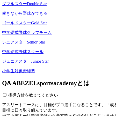
ダブルスター
Double Star
働きながら野球ができる
ゴールドスター
Gold Star
中学硬式野球クラブチーム
シニアスター
Senior Star
中学硬式野球スクール
ジュニアスター
Junior Star
小学生対象野球塾
Q&A
BEZELsportsacademyとは
指導方針を教えてください
アスリートコースは、目標がプロ選手になることです。「成
目標に日々取り組んでいます。
当アカデミーは指導者側から基本指示や命令はおこないませ