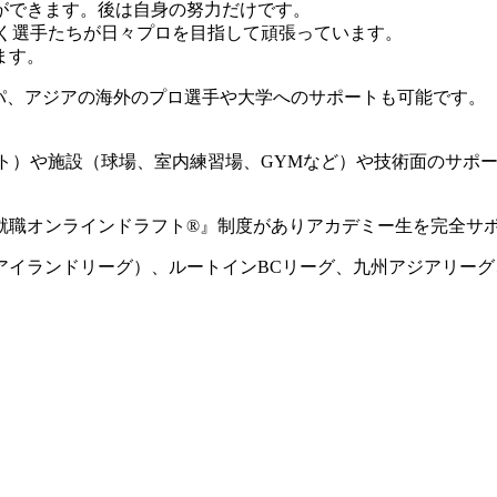
ができます。後は自身の努力だけです。
動く選手たちが日々プロを目指して頑張っています。
ます。
ロッパ、アジアの海外のプロ選手や大学へのサポートも可能です。
ート）や施設（球場、室内練習場、GYMなど）や技術面のサポ
就職オンラインドラフト®』制度がありアカデミー生を完全サ
国アイランドリーグ）、ルートインBCリーグ、九州アジアリー