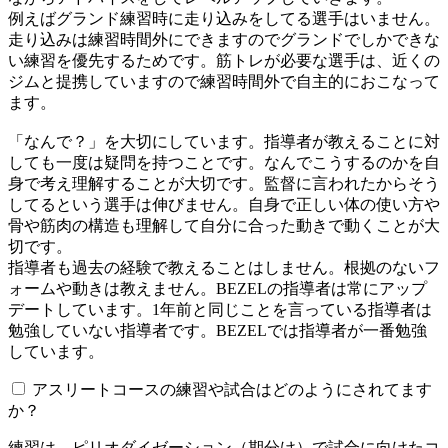
例えばグランド練習時に走り込みをしてる選手はいません。
走り込みは練習時間外にできますのでグランドでしかできな
い練習を優先するためです。筋トレが必要な選手は、近くの
ジムと提携していますので練習時間外で自主的におこなって
ます。
「なんで？」を大切にしています。指導者が教えることに対
しても一度は疑問を持つことです。なんでこうするのかを自
身で考え理解することが大切です。監督に言われたからそう
してるという選手は伸びません。自身で正しい体の使い方や
骨や筋肉の構造も理解して自分に合った動きで動くことが大
切です。
指導者も過去の経験で教えることはしません。根拠のないフ
ォームや動きは教えません。BEZELの指導者は常にアップ
デートしています。1年前と同じことを言っている指導者は
勉強していない指導者です。BEZELでは指導者が一番勉強
しています。
アスリートコースの練習や試合はどのようにされてます
か？
練習は、ピリオダイゼーション（期分け）で試合に向けたコ