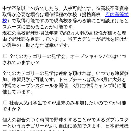
中学卒業以上の方でしたら、入校可能です。※高校卒業資格
取得が必要な場合は通信課程の学校（提携高校
府内高等学
校
）で取得可能ですので現高校を辞める前にご相談頂けると
スムーズに進めることが可能です。
現在の高校野球部員は年間で約3万人弱の高校性が様々な理
由で野球部を退部しています。当アカデミーが野球を続けた
い選手の一助となれば幸いです。
全てのカテゴリーの見学会、オープンキャンパスはいつ
されていますか？​​​​​
全てのカテゴリーの見学は連絡を頂ければ、いつでも練習参
加、練習見学が可能です。トップチームは現在8月に大分と
沖縄でオープンスクールを開催、3月に沖縄キャンプ時に開
催しています。
社会人又は学生ですが週末のみ参加したいのですが可能
ですか？
個人の都合のつく時間で野球をすることができるダブルスタ
ーというカテゴリーがあり自由に参加できます。日本野球機