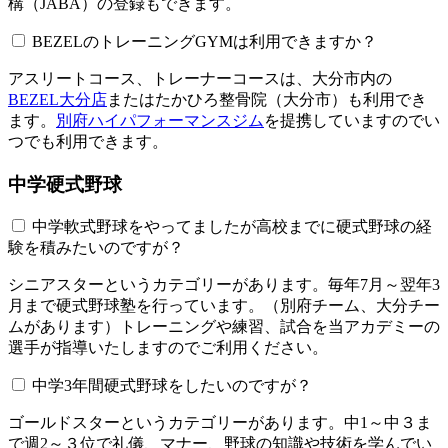
構（JABA）の登録もできます。
BEZELのトレーニングGYMは利用できますか？​​​​​
アスリートコース、トレーナーコースは、大分市内の
BEZEL大分店
またはたかひろ整骨院（大分市）も利用でき
ます。
別府ハイパフォーマンスジム
を提携していますのでい
つでも利用できます。
中学硬式野球
中学軟式野球をやってましたが高校までに硬式野球の経
験を積みたいのですが？
シニアスターというカテゴリーがあります。毎年7月～翌年3
月まで硬式野球塾を行っています。（別府チーム、大分チー
ムがあります）トレーニングや練習、試合を当アカデミーの
選手が指導いたしますのでご利用ください。
中学3年間硬式野球をしたいのですが？
ゴールドスターというカテゴリーがあります。中1～中３ま
で週2～３位で礼儀、マナー、野球の知識や技術を学んでい