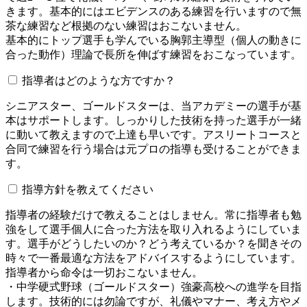
きます。基本的にはエビデンスのある練習を行いますので無
茶な練習など根拠のない練習はおこないません。
基本的にトップ選手も学んでいる胸郭主導型（個人の動きに
合った動作）理論で長所を伸ばす練習をおこなっています。
指導者はどのような方ですか？
シニアスター、ゴールドスターは、当アカデミーの選手が基
本はサポートします。しっかりした技術を持った選手が一緒
に動いて教えますので上達も早いです。アスリートコースと
合同で練習を行う場合は元プロの指導も受けることができま
す。
指導方針を教えてください
指導者の経験だけで教えることはしません。常に指導者も勉
強をして選手個人に合った方法を取り入れるようにしていま
す。選手がどうしたいのか？どう考えているか？を聞きその
時々で一番最適な方法をアドバイスするようにしています。
指導者から命令は一切おこないません。
・中学硬式野球（ゴールドスター）強豪高校への進学を目指
します。技術的には勿論ですが、礼儀やマナー、考え方やメ