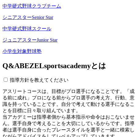
中学硬式野球クラブチーム
シニアスター
Senior Star
中学硬式野球スクール
ジュニアスター
Junior Star
小学生対象野球塾
Q&A
BEZELsportsacademyとは
指導方針を教えてください
アスリートコースは、目標がプロ選手になることです。「成
る前に成れ」プロになる前からプロ選手の考え方、行動、意
識を持っていることです。自分で考えて動ける選手になるこ
とを目標に日々取り組んでいます。
当アカデミーは指導者側から基本指示や命令はおこないませ
ん。選手自身で考えることを大切にしているからです。指導
者は選手自身に合ったプレースタイルを選手と一緒に模索し
ながらアドバイスをしてレベルアップしていきます。