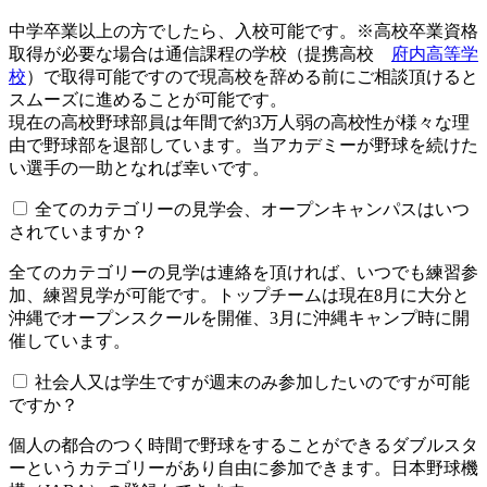
中学卒業以上の方でしたら、入校可能です。※高校卒業資格
取得が必要な場合は通信課程の学校（提携高校
府内高等学
校
）で取得可能ですので現高校を辞める前にご相談頂けると
スムーズに進めることが可能です。
現在の高校野球部員は年間で約3万人弱の高校性が様々な理
由で野球部を退部しています。当アカデミーが野球を続けた
い選手の一助となれば幸いです。
全てのカテゴリーの見学会、オープンキャンパスはいつ
されていますか？​​​​​
全てのカテゴリーの見学は連絡を頂ければ、いつでも練習参
加、練習見学が可能です。トップチームは現在8月に大分と
沖縄でオープンスクールを開催、3月に沖縄キャンプ時に開
催しています。
社会人又は学生ですが週末のみ参加したいのですが可能
ですか？
個人の都合のつく時間で野球をすることができるダブルスタ
ーというカテゴリーがあり自由に参加できます。日本野球機