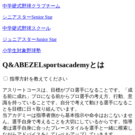
中学硬式野球クラブチーム
シニアスター
Senior Star
中学硬式野球スクール
ジュニアスター
Junior Star
小学生対象野球塾
Q&A
BEZELsportsacademyとは
指導方針を教えてください
アスリートコースは、目標がプロ選手になることです。「成
る前に成れ」プロになる前からプロ選手の考え方、行動、意
識を持っていることです。自分で考えて動ける選手になるこ
とを目標に日々取り組んでいます。
当アカデミーは指導者側から基本指示や命令はおこないませ
ん。選手自身で考えることを大切にしているからです。指導
者は選手自身に合ったプレースタイルを選手と一緒に模索し
ながらアドバイスをしてレベルアップしていきます。