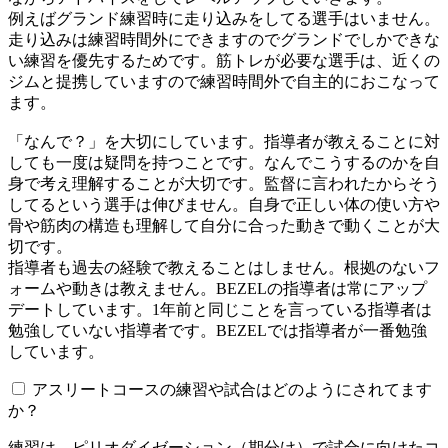
例えばグランド練習時に走り込みをしてる選手はいません。
走り込みは練習時間外にできますのでグランドでしかできな
い練習を優先するためです。筋トレが必要な選手は、近くの
ジムと提携していますので練習時間外で自主的におこなって
ます。
「なんで？」を大切にしています。指導者が教えることに対
しても一度は疑問を持つことです。なんでこうするのかを自
身で考え理解することが大切です。監督に言われたからそう
してるという選手は伸びません。自身で正しい体の使い方や
骨や筋肉の構造も理解して自分に合った動きで動くことが大
切です。
指導者も過去の経験で教えることはしません。根拠のないフ
ォームや動きは教えません。BEZELの指導者は常にアップ
デートしています。1年前と同じことを言っている指導者は
勉強していない指導者です。BEZELでは指導者が一番勉強
しています。
アスリートコースの練習や試合はどのようにされてます
か？
練習は、ピリオダイゼーション（期分け）で試合に向けたコ