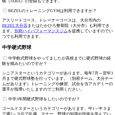
構（JABA）の登録もできます。
BEZELのトレーニングGYMは利用できますか？​​​​​
アスリートコース、トレーナーコースは、大分市内の
BEZEL大分店
またはたかひろ整骨院（大分市）も利用でき
ます。
別府ハイパフォーマンスジム
を提携していますのでい
つでも利用できます。
中学硬式野球
中学軟式野球をやってましたが高校までに硬式野球の経
験を積みたいのですが？
シニアスターというカテゴリーがあります。毎年7月～翌年3
月まで硬式野球塾を行っています。（別府チーム、大分チー
ムがあります）トレーニングや練習、試合を当アカデミーの
選手が指導いたしますのでご利用ください。
中学3年間硬式野球をしたいのですが？
ゴールドスターというカテゴリーがあります。中1～中３ま
で週2～３位で礼儀、マナー、野球の知識や技術を学んでい