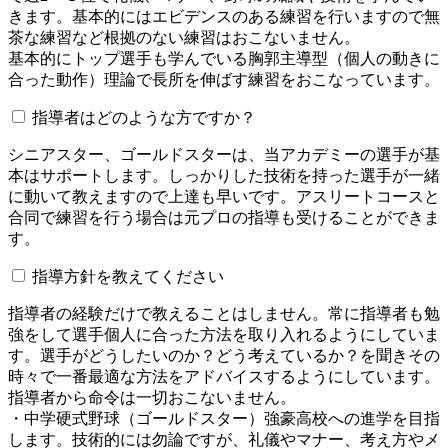
きます。基本的にはエビデンスのある練習を行いますので無
茶な練習など根拠のない練習はおこないません。
基本的にトップ選手も学んでいる胸郭主導型（個人の動きに
合った動作）理論で長所を伸ばす練習をおこなっています。
指導者はどのような方ですか？
シニアスター、ゴールドスターは、当アカデミーの選手が基
本はサポートします。しっかりした技術を持った選手が一緒
に動いて教えますので上達も早いです。アスリートコースと
合同で練習を行う場合は元プロの指導も受けることができま
す。
指導方針を教えてください
指導者の経験だけで教えることはしません。常に指導者も勉
強をして選手個人に合った方法を取り入れるようにしていま
す。選手がどうしたいのか？どう考えているか？を聞きその
時々で一番最適な方法をアドバイスするようにしています。
指導者から命令は一切おこないません。
・中学硬式野球（ゴールドスター）強豪高校への進学を目指
します。技術的には勿論ですが、礼儀やマナー、考え方やメ