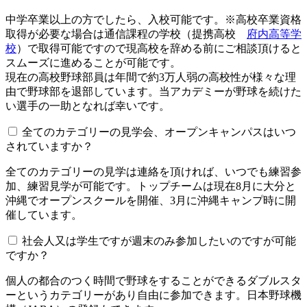
中学卒業以上の方でしたら、入校可能です。※高校卒業資格
取得が必要な場合は通信課程の学校（提携高校
府内高等学
校
）で取得可能ですので現高校を辞める前にご相談頂けると
スムーズに進めることが可能です。
現在の高校野球部員は年間で約3万人弱の高校性が様々な理
由で野球部を退部しています。当アカデミーが野球を続けた
い選手の一助となれば幸いです。
全てのカテゴリーの見学会、オープンキャンパスはいつ
されていますか？​​​​​
全てのカテゴリーの見学は連絡を頂ければ、いつでも練習参
加、練習見学が可能です。トップチームは現在8月に大分と
沖縄でオープンスクールを開催、3月に沖縄キャンプ時に開
催しています。
社会人又は学生ですが週末のみ参加したいのですが可能
ですか？
個人の都合のつく時間で野球をすることができるダブルスタ
ーというカテゴリーがあり自由に参加できます。日本野球機