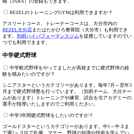
構（JABA）の登録もできます。
BEZELのトレーニングGYMは利用できますか？​​​​​
アスリートコース、トレーナーコースは、大分市内の
BEZEL大分店
またはたかひろ整骨院（大分市）も利用でき
ます。
別府ハイパフォーマンスジム
を提携していますのでい
つでも利用できます。
中学硬式野球
中学軟式野球をやってましたが高校までに硬式野球の経
験を積みたいのですが？
シニアスターというカテゴリーがあります。毎年7月～翌年3
月まで硬式野球塾を行っています。（別府チーム、大分チー
ムがあります）トレーニングや練習、試合を当アカデミーの
選手が指導いたしますのでご利用ください。
中学3年間硬式野球をしたいのですが？
ゴールドスターというカテゴリーがあります。中1～中３ま
で週2～３位で礼儀、マナー、野球の知識や技術を学んでい