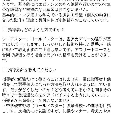
きます。基本的にはエビデンスのある練習を行いますので無
茶な練習など根拠のない練習はおこないません。
基本的にトップ選手も学んでいる胸郭主導型（個人の動きに
合った動作）理論で長所を伸ばす練習をおこなっています。
指導者はどのような方ですか？
シニアスター、ゴールドスターは、当アカデミーの選手が基
本はサポートします。しっかりした技術を持った選手が一緒
に動いて教えますので上達も早いです。アスリートコースと
合同で練習を行う場合は元プロの指導も受けることができま
す。
指導方針を教えてください
指導者の経験だけで教えることはしません。常に指導者も勉
強をして選手個人に合った方法を取り入れるようにしていま
す。選手がどうしたいのか？どう考えているか？を聞きその
時々で一番最適な方法をアドバイスするようにしています。
指導者から命令は一切おこないません。
・中学硬式野球（ゴールドスター）強豪高校への進学を目指
します。技術的には勿論ですが、礼儀やマナー、考え方やメ