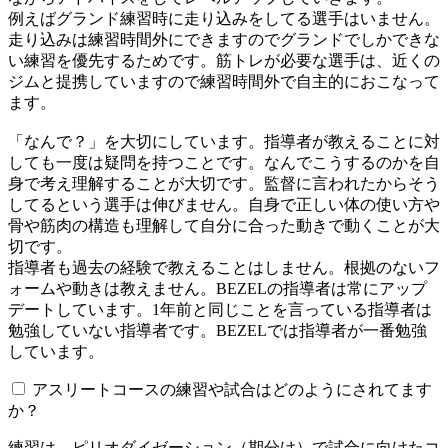
例えばグランド練習時に走り込みをしてる選手はいません。
走り込みは練習時間外にできますのでグランドでしかできな
い練習を優先するためです。筋トレが必要な選手は、近くの
ジムと提携していますので練習時間外で自主的におこなって
ます。
「なんで？」を大切にしています。指導者が教えることに対
しても一度は疑問を持つことです。なんでこうするのかを自
身で考え理解することが大切です。監督に言われたからそう
してるという選手は伸びません。自身で正しい体の使い方や
骨や筋肉の構造も理解して自分に合った動きで動くことが大
切です。
指導者も過去の経験で教えることはしません。根拠のないフ
ォームや動きは教えません。BEZELの指導者は常にアップ
デートしています。1年前と同じことを言っている指導者は
勉強していない指導者です。BEZELでは指導者が一番勉強
しています。
アスリートコースの練習や試合はどのようにされてます
か？
練習は、ピリオダイゼーション（期分け）で試合に向けたコ