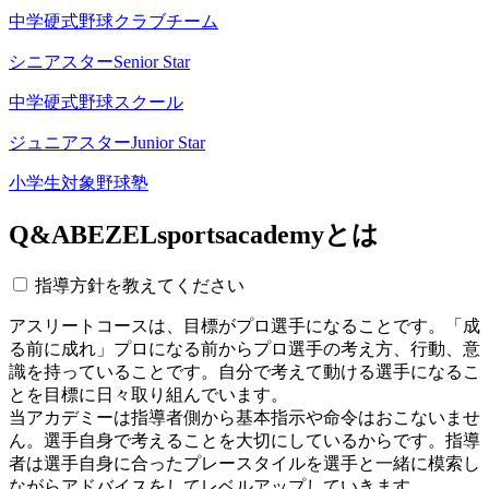
中学硬式野球クラブチーム
シニアスター
Senior Star
中学硬式野球スクール
ジュニアスター
Junior Star
小学生対象野球塾
Q&A
BEZELsportsacademyとは
指導方針を教えてください
アスリートコースは、目標がプロ選手になることです。「成
る前に成れ」プロになる前からプロ選手の考え方、行動、意
識を持っていることです。自分で考えて動ける選手になるこ
とを目標に日々取り組んでいます。
当アカデミーは指導者側から基本指示や命令はおこないませ
ん。選手自身で考えることを大切にしているからです。指導
者は選手自身に合ったプレースタイルを選手と一緒に模索し
ながらアドバイスをしてレベルアップしていきます。