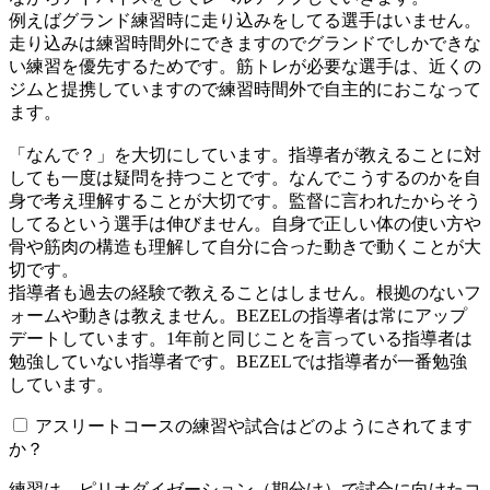
例えばグランド練習時に走り込みをしてる選手はいません。
走り込みは練習時間外にできますのでグランドでしかできな
い練習を優先するためです。筋トレが必要な選手は、近くの
ジムと提携していますので練習時間外で自主的におこなって
ます。
「なんで？」を大切にしています。指導者が教えることに対
しても一度は疑問を持つことです。なんでこうするのかを自
身で考え理解することが大切です。監督に言われたからそう
してるという選手は伸びません。自身で正しい体の使い方や
骨や筋肉の構造も理解して自分に合った動きで動くことが大
切です。
指導者も過去の経験で教えることはしません。根拠のないフ
ォームや動きは教えません。BEZELの指導者は常にアップ
デートしています。1年前と同じことを言っている指導者は
勉強していない指導者です。BEZELでは指導者が一番勉強
しています。
アスリートコースの練習や試合はどのようにされてます
か？
練習は、ピリオダイゼーション（期分け）で試合に向けたコ