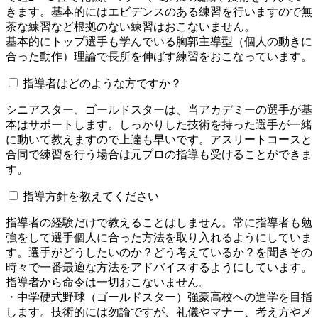
きます。基本的にはエビデンスのある練習を行いますので無
茶な練習など根拠のない練習はおこないません。
基本的にトップ選手も学んでいる胸郭主導型（個人の動きに
合った動作）理論で長所を伸ばす練習をおこなっています。
指導者はどのような方ですか？
シニアスター、ゴールドスターは、当アカデミーの選手が基
本はサポートします。しっかりした技術を持った選手が一緒
に動いて教えますので上達も早いです。アスリートコースと
合同で練習を行う場合は元プロの指導も受けることができま
す。
指導方針を教えてください
指導者の経験だけで教えることはしません。常に指導者も勉
強をして選手個人に合った方法を取り入れるようにしていま
す。選手がどうしたいのか？どう考えているか？を聞きその
時々で一番最適な方法をアドバイスするようにしています。
指導者から命令は一切おこないません。
・中学硬式野球（ゴールドスター）強豪高校への進学を目指
します。技術的には勿論ですが、礼儀やマナー、考え方やメ