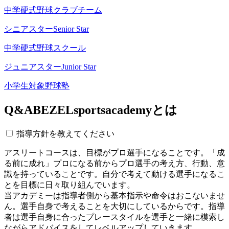
中学硬式野球クラブチーム
シニアスター
Senior Star
中学硬式野球スクール
ジュニアスター
Junior Star
小学生対象野球塾
Q&A
BEZELsportsacademyとは
指導方針を教えてください
アスリートコースは、目標がプロ選手になることです。「成
る前に成れ」プロになる前からプロ選手の考え方、行動、意
識を持っていることです。自分で考えて動ける選手になるこ
とを目標に日々取り組んでいます。
当アカデミーは指導者側から基本指示や命令はおこないませ
ん。選手自身で考えることを大切にしているからです。指導
者は選手自身に合ったプレースタイルを選手と一緒に模索し
ながらアドバイスをしてレベルアップしていきます。