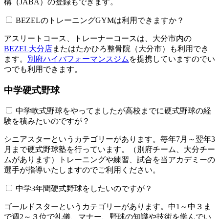
構（JABA）の登録もできます。
BEZELのトレーニングGYMは利用できますか？​​​​​
アスリートコース、トレーナーコースは、大分市内の
BEZEL大分店
またはたかひろ整骨院（大分市）も利用でき
ます。
別府ハイパフォーマンスジム
を提携していますのでい
つでも利用できます。
中学硬式野球
中学軟式野球をやってましたが高校までに硬式野球の経
験を積みたいのですが？
シニアスターというカテゴリーがあります。毎年7月～翌年3
月まで硬式野球塾を行っています。（別府チーム、大分チー
ムがあります）トレーニングや練習、試合を当アカデミーの
選手が指導いたしますのでご利用ください。
中学3年間硬式野球をしたいのですが？
ゴールドスターというカテゴリーがあります。中1～中３ま
で週2～３位で礼儀、マナー、野球の知識や技術を学んでい