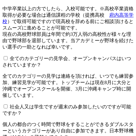
中学卒業以上の方でしたら、入校可能です。※高校卒業資格
取得が必要な場合は通信課程の学校（提携高校
府内高等学
校
）で取得可能ですので現高校を辞める前にご相談頂けると
スムーズに進めることが可能です。
現在の高校野球部員は年間で約3万人弱の高校性が様々な理
由で野球部を退部しています。当アカデミーが野球を続けた
い選手の一助となれば幸いです。
全てのカテゴリーの見学会、オープンキャンパスはいつ
されていますか？​​​​​
全てのカテゴリーの見学は連絡を頂ければ、いつでも練習参
加、練習見学が可能です。トップチームは現在8月に大分と
沖縄でオープンスクールを開催、3月に沖縄キャンプ時に開
催しています。
社会人又は学生ですが週末のみ参加したいのですが可能
ですか？
個人の都合のつく時間で野球をすることができるダブルスタ
ーというカテゴリーがあり自由に参加できます。日本野球機