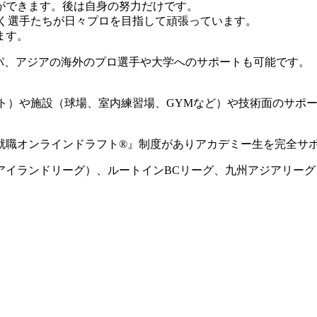
ができます。後は自身の努力だけです。
動く選手たちが日々プロを目指して頑張っています。
ます。
ロッパ、アジアの海外のプロ選手や大学へのサポートも可能です。
ート）や施設（球場、室内練習場、GYMなど）や技術面のサポ
就職オンラインドラフト®』制度がありアカデミー生を完全サ
国アイランドリーグ）、ルートインBCリーグ、九州アジアリー