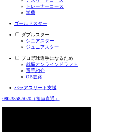
アスリートコース
トレーナーコース
学費
ゴールドスター
ダブルスター
シニアスター
ジュニアスター
プロ野球選手になるため
就職オンラインドラフト
選手紹介
OB進路
パラアスリート支援
080-3858-5020
（担当直通）