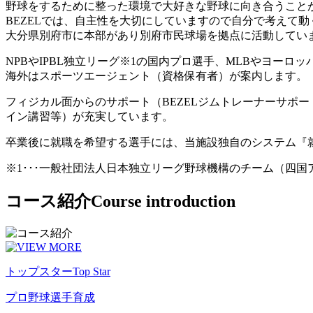
野球をするために整った環境で大好きな野球に向き合うこと
BEZELでは、自主性を大切にしていますので自分で考えて
大分県別府市に本部があり別府市民球場を拠点に活動してい
NPBやIPBL独立リーグ※1の国内プロ選手、MLBやヨー
海外はスポーツエージェント（資格保有者）が案内します。
フィジカル面からのサポート（BEZELジムトレーナーサポ
イン講習等）が充実しています。
卒業後に就職を希望する選手には、当施設独自のシステム『
※1･･･一般社団法人日本独立リーグ野球機構のチーム（四
コース紹介
Course introduction
トップスター
Top Star
プロ野球選手育成