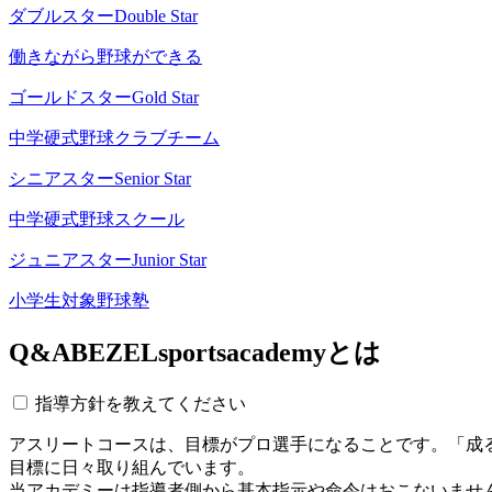
ダブルスター
Double Star
働きながら野球ができる
ゴールドスター
Gold Star
中学硬式野球クラブチーム
シニアスター
Senior Star
中学硬式野球スクール
ジュニアスター
Junior Star
小学生対象野球塾
Q&A
BEZELsportsacademyとは
指導方針を教えてください
アスリートコースは、目標がプロ選手になることです。「成
目標に日々取り組んでいます。
当アカデミーは指導者側から基本指示や命令はおこないませ