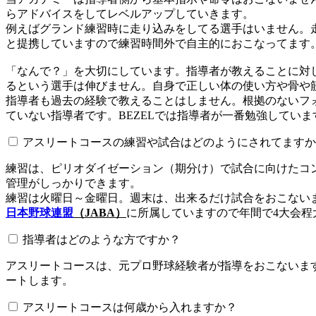
らアドバイスをしてレベルアップしていきます。
例えばグランド練習時に走り込みをしてる選手はいません。
と提携していますので練習時間外で自主的におこなってます
「なんで？」を大切にしています。指導者が教えることに対
るという選手は伸びません。自身で正しい体の使い方や骨や
指導者も過去の経験で教えることはしません。根拠のないフォ
ていない指導者です。BEZELでは指導者が一番勉強していま
アスリートコースの練習や試合はどのようにされてますか
練習は、ピリオダイゼーション（期分け）で試合に向けたコ
管理がしっかりできます。
練習は火曜日～金曜日。週末は、出来るだけ試合をおこない
日本野球連盟
（JABA）
に所属していますので年間で4大会程
指導者はどのような方ですか？
アスリートコースは、元プロ野球経験者が指導をおこないます
ートします。
アスリートコースは何歳から入れますか？