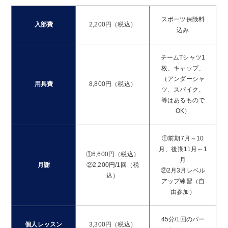
スポーツ保険料
入部費
2,200円（税込）
込み
チームTシャツ1
枚、キャップ、
（アンダーシャ
用具費
8,800円（税込）
ツ、スパイク、
等はあるもので
OK）
①前期7月～10
月、後期11月～1
①6,600円（税込）
月
月謝
②2,200円/1回（税
②2月3月レベル
込）
アップ練習（自
由参加）
45分/1回のパー
個人レッスン
3,300円（税込）